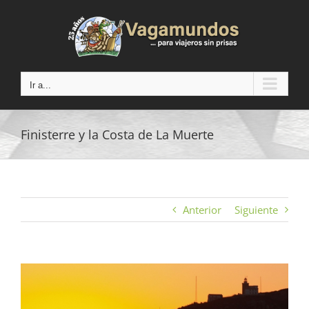
Saltar
al
contenido
Ir a...
Finisterre y la Costa de La Muerte
Anterior
Siguiente
Ver
imagen
más