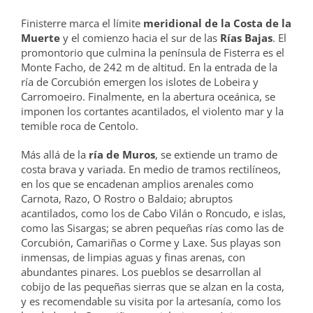
Finisterre marca el límite
meridional de la Costa de la
Muerte
y el comienzo hacia el sur de las
Rías Bajas
. El
promontorio que culmina la península de Fisterra es el
Monte Facho, de 242 m de altitud. En la entrada de la
ría de Corcubión emergen los islotes de Lobeira y
Carromoeiro. Finalmente, en la abertura oceánica, se
imponen los cortantes acantilados, el violento mar y la
temible roca de Centolo.
Más allá de la
ría de Muros
, se extiende un tramo de
costa brava y variada. En medio de tramos rectilíneos,
en los que se encadenan amplios arenales como
Carnota, Razo, O Rostro o Baldaio; abruptos
acantilados, como los de Cabo Vilán o Roncudo, e islas,
como las Sisargas; se abren pequeñas rías como las de
Corcubión, Camariñas o Corme y Laxe. Sus playas son
inmensas, de limpias aguas y finas arenas, con
abundantes pinares. Los pueblos se desarrollan al
cobijo de las pequeñas sierras que se alzan en la costa,
y es recomendable su visita por la artesanía, como los