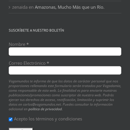
zenaida
en
Amazonas, Mucho Más que un Río.
SUSCRÍBETE A NUESTRO BOLETÍN
Nombre
*
Correo Electrónico
*
Vagamundos te informa de que los datos de carácter personal que nos
proporciones rellenando este formulario serán tratados por Vagadamia,
como responsable de esta web. La finalidad es para enviarte nuestras
publicaciones/promociones como suscriptor de nuestra web. Podrás
ejercer tus derechos de acceso, rectificación, limitación y suprimir los
datos en carlos@vagamundos.net. Puedes consultar la información
adicional en
política de privacidad.
Acepto los términos y condiciones