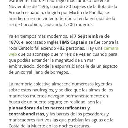
estridente ruido. El naufragio más famoso fue el 28
Noviembre de 1596, cuando 20 bajeles de la flota de la
Armada española, dirigida por Martín de Padilla, se
hundieron en un violento temporal en la entrada de la
ría de Corcubión, causando 1.706 muertos.
Ya en tiempos más modernos, el
7 Septiembre de
1870,
el acorazado inglés
HMS Captain
se fue contra la
roca Centolo falleciendo 482 personas. Hay una
cámara
web
que os aconsejo que miréis de vez en cuando para
que podáis entender la magnitud de un mar
embravecido, donde la espuma blanca le da un aspecto
de un corral lleno de borregos. .
La memoria colectiva almacena numerosas leyendas
sobre estos naufragios, y se dice que las almas de los
marineros muertos navegan permanentemente en
busca de un puerto seguro; en realidad, son las
planeadoras de los narcotraficantes y
contrabandistas
, y las barcas de los pescadores y
mariscadores furtivos las que pueblan las aguas de la
Costa de la Muerte en las noches oscuras.