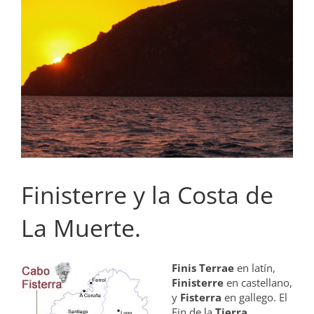
grande
Finisterre y la Costa de
La Muerte.
Finis Terrae
en latín,
Finisterre
en castellano,
y
Fisterra
en gallego. El
Fin de la
Tierra