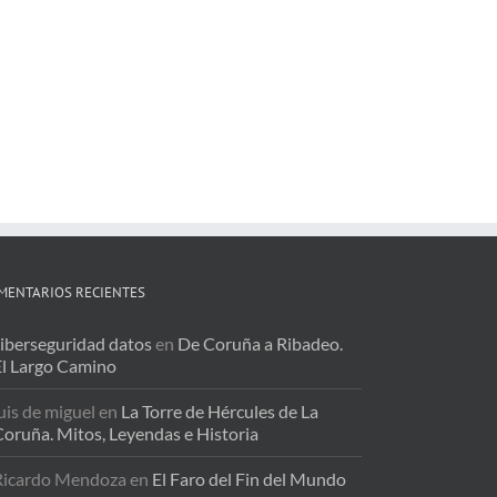
MENTARIOS RECIENTES
iberseguridad datos
en
De Coruña a Ribadeo.
El Largo Camino
uis de miguel
en
La Torre de Hércules de La
oruña. Mitos, Leyendas e Historia
Ricardo Mendoza
en
El Faro del Fin del Mundo