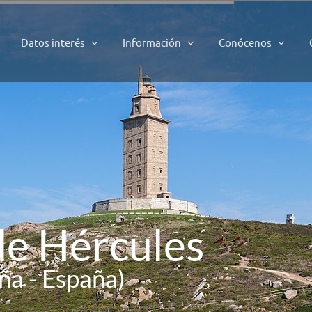
Datos interés
Información
Conócenos
d
e
H
é
r
c
u
l
e
s
ña - España)