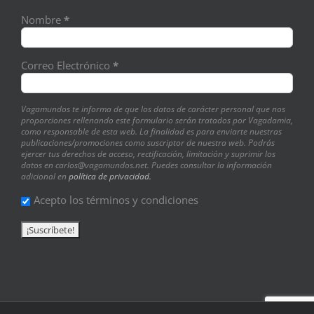
Nombre
*
Correo Electrónico
*
Vagamundos te informa de que los datos de carácter personal que nos
proporciones rellenando este formulario serán tratados por Vagadamia,
como responsable de esta web. La finalidad es para enviarte nuestras
publicaciones/promociones como suscriptor de nuestra web. Podrás
ejercer tus derechos de acceso, rectificación, limitación y suprimir los
datos en carlos@vagamundos.net. Puedes consultar la información
adicional en
política de privacidad.
Acepto los términos y condiciones