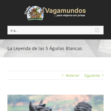
Saltar
al
contenido
Ir a...
La Leyenda de las 5 Águilas Blancas
Anterior
Siguiente
Ver
imagen
más