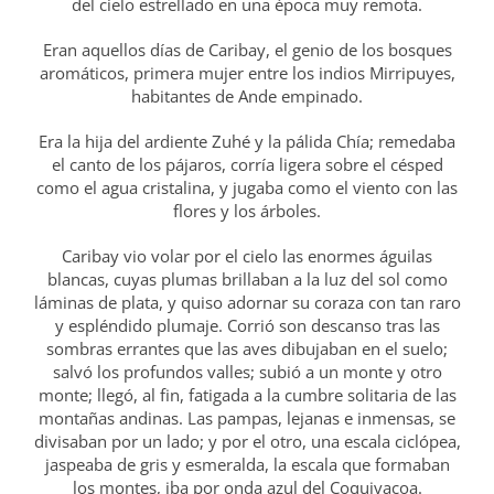
del cielo estrellado en una época muy remota.
Eran aquellos días de Caribay, el genio de los bosques
aromáticos, primera mujer entre los indios Mirripuyes,
habitantes de Ande empinado.
Era la hija del ardiente Zuhé y la pálida Chía; remedaba
el canto de los pájaros, corría ligera sobre el césped
como el agua cristalina, y jugaba como el viento con las
flores y los árboles.
Caribay vio volar por el cielo las enormes águilas
blancas, cuyas plumas brillaban a la luz del sol como
láminas de plata, y quiso adornar su coraza con tan raro
y espléndido plumaje. Corrió son descanso tras las
sombras errantes que las aves dibujaban en el suelo;
salvó los profundos valles; subió a un monte y otro
monte; llegó, al fin, fatigada a la cumbre solitaria de las
montañas andinas. Las pampas, lejanas e inmensas, se
divisaban por un lado; y por el otro, una escala ciclópea,
jaspeaba de gris y esmeralda, la escala que formaban
los montes, iba por onda azul del Coquivacoa.