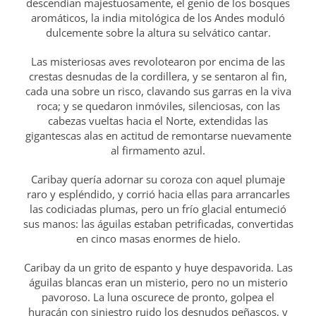
descendían majestuosamente, el genio de los bosques
aromáticos, la india mitológica de los Andes moduló
dulcemente sobre la altura su selvático cantar.
Las misteriosas aves revolotearon por encima de las
crestas desnudas de la cordillera, y se sentaron al fin,
cada una sobre un risco, clavando sus garras en la viva
roca; y se quedaron inmóviles, silenciosas, con las
cabezas vueltas hacia el Norte, extendidas las
gigantescas alas en actitud de remontarse nuevamente
al firmamento azul.
Caribay quería adornar su coroza con aquel plumaje
raro y espléndido, y corrió hacia ellas para arrancarles
las codiciadas plumas, pero un frío glacial entumeció
sus manos: las águilas estaban petrificadas, convertidas
en cinco masas enormes de hielo.
Caribay da un grito de espanto y huye despavorida. Las
águilas blancas eran un misterio, pero no un misterio
pavoroso. La luna oscurece de pronto, golpea el
huracán con siniestro ruido los desnudos peñascos, y