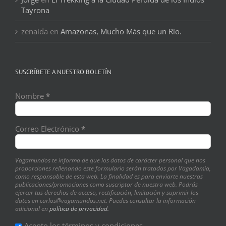
Tayrona
zenaida
en
Amazonas, Mucho Más que un Río.
SUSCRÍBETE A NUESTRO BOLETÍN
Nombre
*
Correo Electrónico
*
Vagamundos te informa de que los datos de carácter personal que nos
proporciones rellenando este formulario serán tratados por Vagadamia,
como responsable de esta web. La finalidad es para enviarte nuestras
publicaciones/promociones como suscriptor de nuestra web. Podrás
ejercer tus derechos de acceso, rectificación, limitación y suprimir los
datos en carlos@vagamundos.net. Puedes consultar la información
adicional en
política de privacidad.
Acepto los términos y condiciones