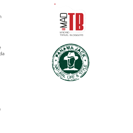
n
e
ida
n