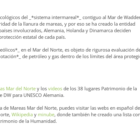
ecológicos del _*sistema intermareal*_ contiguo al Mar de Wadde
gridad de la llanura de mareas, y por eso se ha creado la entidad
s países involucrados, Alemania, Holanda y Dinamarca deciden
rotección estatal de cada país.
ólicos*_ en el Mar del Norte, es objeto de rigurosa evaluación d
tación*_ de petróleo y gas dentro de los límites del área proteg
as Mar del Norte
y los
videos
de los 38 lugares Patrimonio de la
 de DW para UNESCO Alemania.
a de Mareas Mar del Norte, puedes visitar las webs en español de
Norte,
Wikipedia
y
minube
, donde también he creado una lista co
atrimonio de la Humanidad.