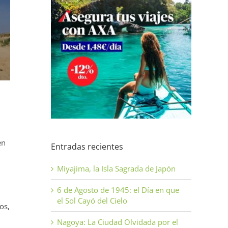
en
Entradas recientes
Miyajima, la Isla Sagrada de Japón
6 de Agosto de 1945: el Día en que
el Sol Cayó del Cielo
os,
Nagoya: La Ciudad Olvidada por el