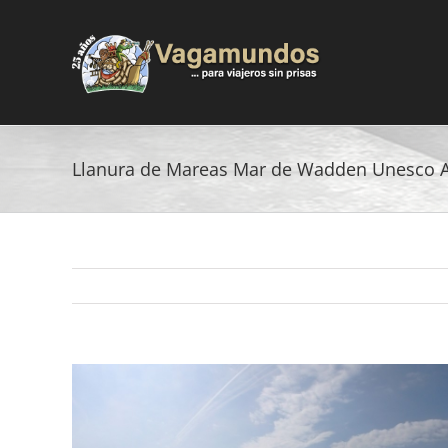
Saltar
al
contenido
Llanura de Mareas Mar de Wadden Unesco 
Ver
imagen
más
grande