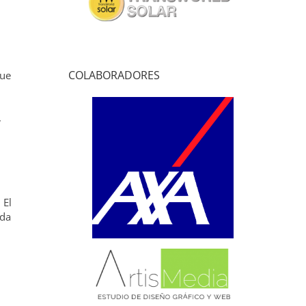
COLABORADORES
que
,
 El
ada