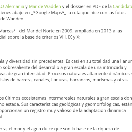
O Alemania
y
Mar de Wadden
y el dossier en PDF de la
Candidat
tienes abajo en _*Google Maps*_ la ruta que hice con las fotos
r de Wadden.
 Mareas*_ del Mar del Norte en 2009, ampliada en 2013 a las
l sobre la base de criterios VIII, IX y X:
ala y diversidad sin precedentes. Es casi en su totalidad una llanu
 sobresaliente del desarrollo a gran escala de una intrincada y
as de gran intensidad. Procesos naturales altamente dinámicos 
las de barrera, canales, llanuras, barrancos, marismas y otras
los últimos ecosistemas intermareales naturales a gran escala do
molestada. Sus características geológicas y geomorfológicas, está
roporcionan un registro muy valioso de la adaptación dinámica
l.
rra, el mar y el agua dulce que son la base de la riqueza de