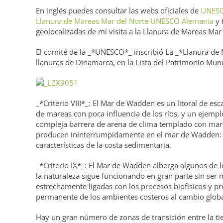
En inglés puedes consultar las webs oficiales de
UNESC
Llanura de Mareas Mar del Norte UNESCO Alemania
y 
geolocalizadas de mi visita a la Llanura de Mareas Ma
El comité de la _*UNESCO*_ inscribió La _*Llanura de
llanuras de Dinamarca, en la Lista del Patrimonio Mundia
_*Criterio VIII*_: El Mar de Wadden es un litoral de esc
de mareas con poca influencia de los ríos, y un ejemplo
compleja barrera de arena de clima templado con mare
producen ininterrumpidamente en el mar de Wadden: is
características de la costa sedimentaria.
_*Criterio IX*_: El Mar de Wadden alberga algunos de 
la naturaleza sigue funcionando en gran parte sin ser 
estrechamente ligadas con los procesos biofísicos y p
permanente de los ambientes costeros al cambio globa
Hay un gran número de zonas de transición entre la tie