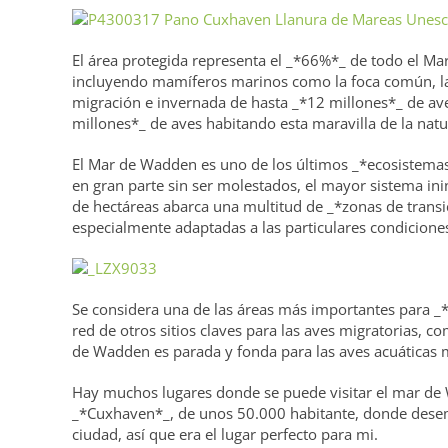
El área protegida representa el _*66%*_ de todo el M
incluyendo mamíferos marinos como la foca común, la 
migración e invernada de hasta _*12 millones*_ de a
millones*_ de aves habitando esta maravilla de la natu
El Mar de Wadden es uno de los últimos _*ecosistema
en gran parte sin ser molestados, el mayor sistema in
de hectáreas abarca una multitud de _*zonas de transici
especialmente adaptadas a las particulares condicione
Se considera una de las áreas más importantes para _*
red de otros sitios claves para las aves migratorias,
de Wadden es parada y fonda para las aves acuáticas m
Hay muchos lugares donde se puede visitar el mar de 
_*Cuxhaven*_, de unos 50.000 habitante, donde desembo
ciudad, así que era el lugar perfecto para mi.