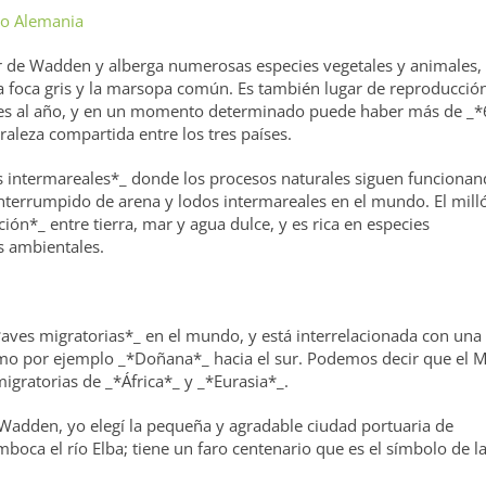
ar de Wadden y alberga numerosas especies vegetales y animales,
foca gris y la marsopa común. Es también lugar de reproducción
ves al año, y en un momento determinado puede haber más de _*
raleza compartida entre los tres países.
s intermareales*_ donde los procesos naturales siguen funciona
interrumpido de arena y lodos intermareales en el mundo. El mill
ón*_ entre tierra, mar y agua dulce, y es rica en especies
s ambientales.
aves migratorias*_ en el mundo, y está interrelacionada con una
 como por ejemplo _*Doñana*_ hacia el sur. Podemos decir que el 
igratorias de _*África*_ y _*Eurasia*_.
Wadden, yo elegí la pequeña y agradable ciudad portuaria de
ca el río Elba; tiene un faro centenario que es el símbolo de l