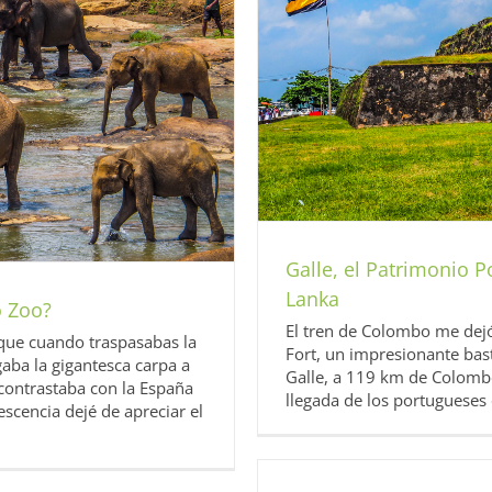
y Británico de Sri Lanka
in categoría
Sri Lanka
Galle, el Patrimonio P
Lanka
o Zoo?
El tren de Colombo me dejó 
 que cuando traspasabas la
Fort, un impresionante bast
aba la gigantesca carpa a
Galle, a 119 km de Colomb
e contrastaba con la España
llegada de los portugueses e
escencia dejé de apreciar el