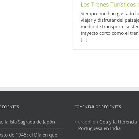
Los Trenes Turísticos
Siempre me han gustado lo
viajar y disfrutar del pais
medio de transporte soste
trayecto corto como el tre
[...]
RECIENTES
COMENTARIOS RECIENTES
, la Isla Sagrada de Japón
craqdi
en
Goa y la Herencia
Portuguesa en India
osto de 1945: el Día en que