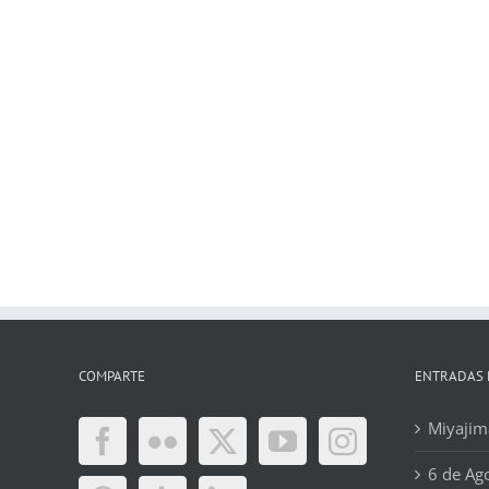
COMPARTE
ENTRADAS 
Miyajima
6 de Ag