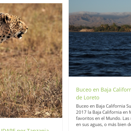
ue Nacional Bahía de Loreto
no
Sin categoría
Buceo en Baja Califor
de Loreto
Buceo en Baja California S
2017 la Baja California en
favoritos en el Mundo. Las
en sus aguas, o más bien deb
 UDARE por Tanzania.