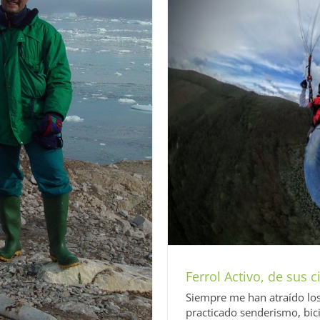
us profundidades
ubmarino
Sin categoría
Ferrol Activo, de sus 
Siempre me han atraído los 
practicado senderismo, bici