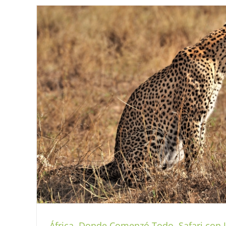
Buceo en Baja California Sur, La Paz y Parq
dive
diving
Mexico
Mundo submari
África, Donde Comenzó Todo. Safari con