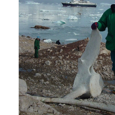
rlo
Ferrol Activo, de sus cielos a s
A Coruña
España
Europa
Galicia
Mundo s