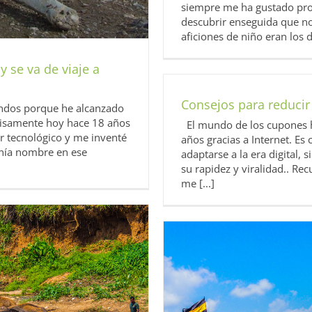
siempre me ha gustado prob
descubrir enseguida que no
aficiones de niño eran los
 se va de viaje a
Consejos para reducir 
undos porque he alcanzado
cisamente hoy hace 18 años
El mundo de los cupones h
or tecnológico y me inventé
años gracias a Internet. E
enía nombre en ese
adaptarse a la era digital,
su rapidez y viralidad.. Re
me [...]