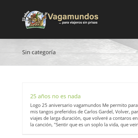
Saltar
al
contenido
Sin categoría
25 años no es nada
Logo 25 aniversario vagamundos Me permito parafr
mis tangos preferidos de Carlos Gardel, Volver, par
viajes de larga duración, que volveré a contaros
la canción, "Sentir que es un soplo la vida, que vein