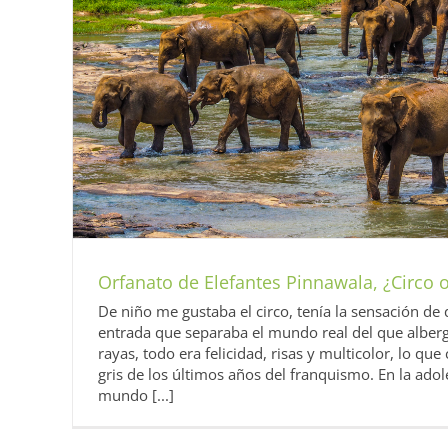
Galle, el Patrimonio Portugués, Holandés 
Asia
Diarios 2016. Maldivas y Sri Lanka
S
Orfanato de Elefantes Pinnawala, ¿Circo 
De niño me gustaba el circo, tenía la sensación de
entrada que separaba el mundo real del que alberg
rayas, todo era felicidad, risas y multicolor, lo qu
gris de los últimos años del franquismo. En la adol
mundo [...]