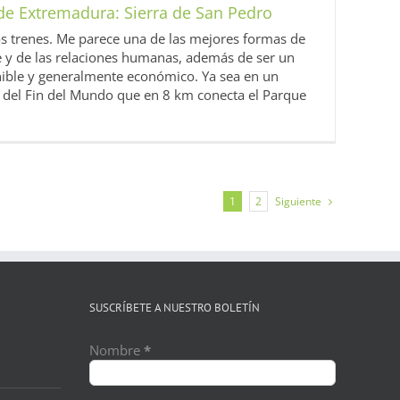
 de Extremadura: Sierra de San Pedro
s trenes. Me parece una de las mejores formas de
aje y de las relaciones humanas, además de ser un
nible y generalmente económico. Ya sea en un
n del Fin del Mundo que en 8 km conecta el Parque
Siguiente
1
2
SUSCRÍBETE A NUESTRO BOLETÍN
Nombre
*