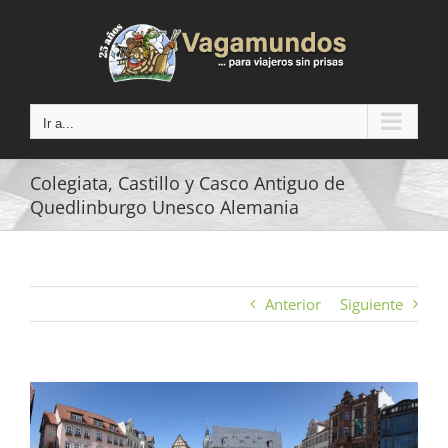
Saltar
al
contenido
Ir a...
Colegiata, Castillo y Casco Antiguo de
Quedlinburgo Unesco Alemania
Anterior
Siguiente
Ver
imagen
más