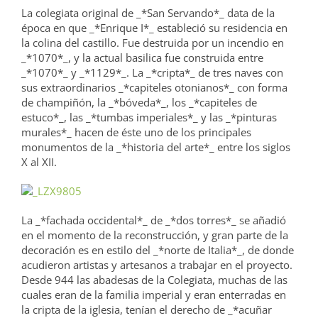
La colegiata original de _*San Servando*_ data de la
época en que _*Enrique I*_ estableció su residencia en
la colina del castillo. Fue destruida por un incendio en
_*1070*_, y la actual basilica fue construida entre
_*1070*_ y _*1129*_. La _*cripta*_ de tres naves con
sus extraordinarios _*capiteles otonianos*_ con forma
de champiñón, la _*bóveda*_, los _*capiteles de
estuco*_, las _*tumbas imperiales*_ y las _*pinturas
murales*_ hacen de éste uno de los principales
monumentos de la _*historia del arte*_ entre los siglos
X al XII.
La _*fachada occidental*_ de _*dos torres*_ se añadió
en el momento de la reconstrucción, y gran parte de la
decoración es en estilo del _*norte de Italia*_, de donde
acudieron artistas y artesanos a trabajar en el proyecto.
Desde 944 las abadesas de la Colegiata, muchas de las
cuales eran de la familia imperial y eran enterradas en
la cripta de la iglesia, tenían el derecho de _*acuñar