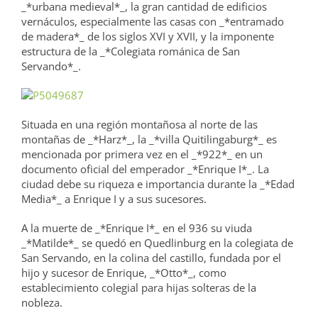
_*urbana medieval*_, la gran cantidad de edificios
vernáculos, especialmente las casas con _*entramado
de madera*_ de los siglos XVI y XVII, y la imponente
estructura de la _*Colegiata románica de San
Servando*_.
Situada en una región montañosa al norte de las
montañas de _*Harz*_, la _*villa Quitilingaburg*_ es
mencionada por primera vez en el _*922*_ en un
documento oficial del emperador _*Enrique I*_. La
ciudad debe su riqueza e importancia durante la _*Edad
Media*_ a Enrique I y a sus sucesores.
A la muerte de _*Enrique I*_ en el 936 su viuda
_*Matilde*_ se quedó en Quedlinburg en la colegiata de
San Servando, en la colina del castillo, fundada por el
hijo y sucesor de Enrique, _*Otto*_, como
establecimiento colegial para hijas solteras de la
nobleza.