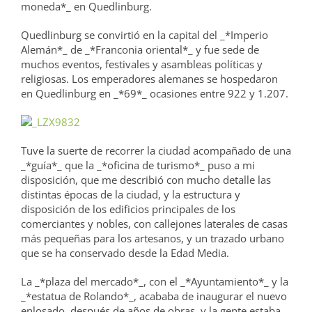
moneda*_ en Quedlinburg.
Quedlinburg se convirtió en la capital del _*Imperio
Alemán*_ de _*Franconia oriental*_ y fue sede de
muchos eventos, festivales y asambleas políticas y
religiosas. Los emperadores alemanes se hospedaron
en Quedlinburg en _*69*_ ocasiones entre 922 y 1.207.
Tuve la suerte de recorrer la ciudad acompañado de una
_*guía*_ que la _*oficina de turismo*_ puso a mi
disposición, que me describió con mucho detalle las
distintas épocas de la ciudad, y la estructura y
disposición de los edificios principales de los
comerciantes y nobles, con callejones laterales de casas
más pequeñas para los artesanos, y un trazado urbano
que se ha conservado desde la Edad Media.
La _*plaza del mercado*_, con el _*Ayuntamiento*_ y la
_*estatua de Rolando*_, acababa de inaugurar el nuevo
enlosado, después de años de obras, y la gente estaba