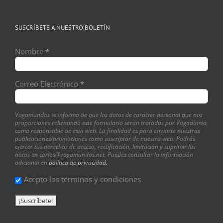
SUSCRÍBETE A NUESTRO BOLETÍN
Nombre
*
Correo Electrónico
*
Vagamundos te informa de que los datos de carácter personal que nos
proporciones rellenando este formulario serán tratados por Vagadamia,
como responsable de esta web. La finalidad es para enviarte nuestras
publicaciones/promociones como suscriptor de nuestra web. Podrás
ejercer tus derechos de acceso, rectificación, limitación y suprimir los
datos en carlos@vagamundos.net. Puedes consultar la información
adicional en
política de privacidad.
Acepto los términos y condiciones