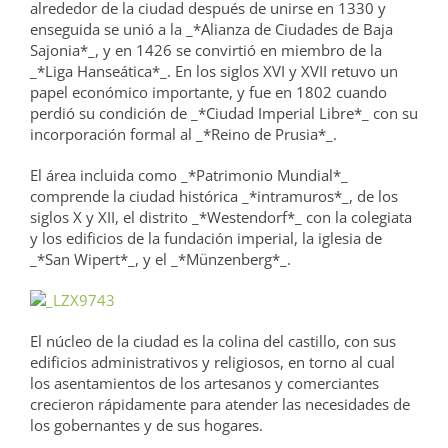
alrededor de la ciudad después de unirse en 1330 y
enseguida se unió a la _*Alianza de Ciudades de Baja
Sajonia*_, y en 1426 se convirtió en miembro de la
_*Liga Hanseática*_. En los siglos XVI y XVII retuvo un
papel económico importante, y fue en 1802 cuando
perdió su condición de _*Ciudad Imperial Libre*_ con su
incorporación formal al _*Reino de Prusia*_.
El área incluida como _*Patrimonio Mundial*_
comprende la ciudad histórica _*intramuros*_, de los
siglos X y XII, el distrito _*Westendorf*_ con la colegiata
y los edificios de la fundación imperial, la iglesia de
_*San Wipert*_, y el _*Münzenberg*_.
El núcleo de la ciudad es la colina del castillo, con sus
edificios administrativos y religiosos, en torno al cual
los asentamientos de los artesanos y comerciantes
crecieron rápidamente para atender las necesidades de
los gobernantes y de sus hogares.