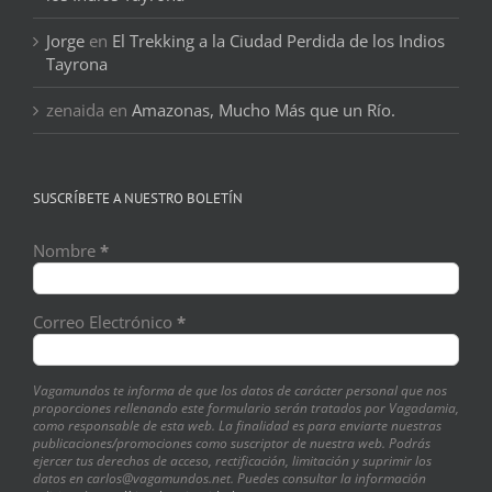
Jorge
en
El Trekking a la Ciudad Perdida de los Indios
Tayrona
zenaida
en
Amazonas, Mucho Más que un Río.
SUSCRÍBETE A NUESTRO BOLETÍN
Nombre
*
Correo Electrónico
*
Vagamundos te informa de que los datos de carácter personal que nos
proporciones rellenando este formulario serán tratados por Vagadamia,
como responsable de esta web. La finalidad es para enviarte nuestras
publicaciones/promociones como suscriptor de nuestra web. Podrás
ejercer tus derechos de acceso, rectificación, limitación y suprimir los
datos en carlos@vagamundos.net. Puedes consultar la información