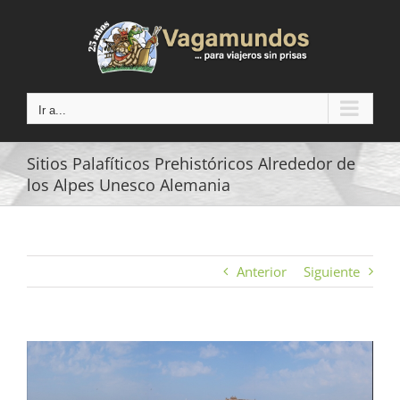
Saltar
al
contenido
Ir a...
Sitios Palafíticos Prehistóricos Alrededor de
los Alpes Unesco Alemania
Anterior
Siguiente
Ver
imagen
más