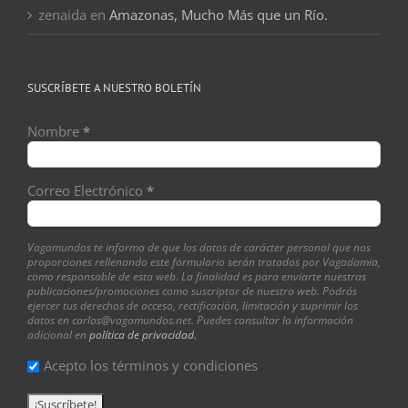
zenaida
en
Amazonas, Mucho Más que un Río.
SUSCRÍBETE A NUESTRO BOLETÍN
Nombre
*
Correo Electrónico
*
Vagamundos te informa de que los datos de carácter personal que nos
proporciones rellenando este formulario serán tratados por Vagadamia,
como responsable de esta web. La finalidad es para enviarte nuestras
publicaciones/promociones como suscriptor de nuestra web. Podrás
ejercer tus derechos de acceso, rectificación, limitación y suprimir los
datos en carlos@vagamundos.net. Puedes consultar la información
adicional en
política de privacidad.
Acepto los términos y condiciones