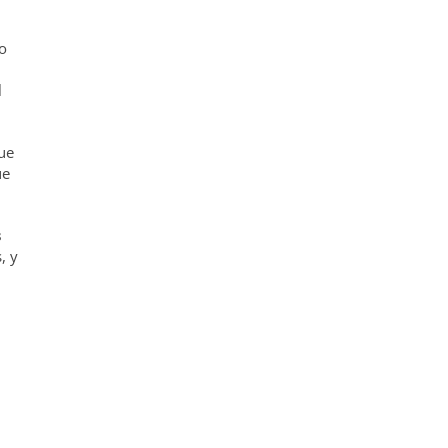
o
l
que
ue
s
, y