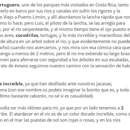
ortuguero
, uno de los parques más visitados en Costa Rica, tanto
o en barco por sus ríos y canales sin sufrir los rigores y la
 Viejo a Puerto Limón, y allí abordamos la lancha rápida que no
o lo hace, pero Luis, el piloto de la lancha, se las arregla para
e
, por el río serpenteante, y al mismo tiempo tiene el ojo puesto 
os aves,
cocodrilos
, tortugas, y lo más increíble y maravilloso del
e altura en un árbol sobre el río, y que evidentemente no pued
cho) cuando nos acercamos, y nos mira con esa cómica cara que
lo tengo a menos de 2 metros, pero él no me extiende su largo bra
ven para aferrarse con seguridad a los árboles en sus escaladas,
 rato de éxtasis seguimos nuestro camino con la sensación de hab
s increíble
, ya que han desfilado ante nosotros jacanas,
a (con ese nombre os podeis imaginar lo bonito que es, y toda 
último bastante cabezón, no sé si es casualidad).
 podía ser más idóneo para mí, ya que por un lado tenemos a
2
aribe. El atardecer en el río es de un color dorado increíble, como s
o en el mar las puestas de sol son rojas o rosas, y en los ríos