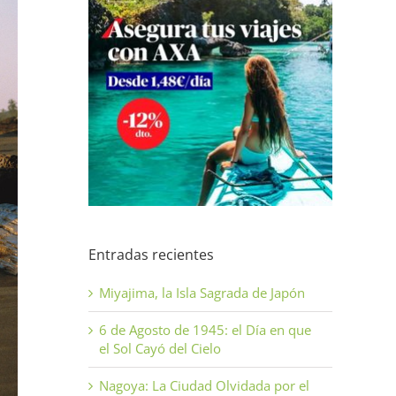
Entradas recientes
Miyajima, la Isla Sagrada de Japón
6 de Agosto de 1945: el Día en que
el Sol Cayó del Cielo
Nagoya: La Ciudad Olvidada por el