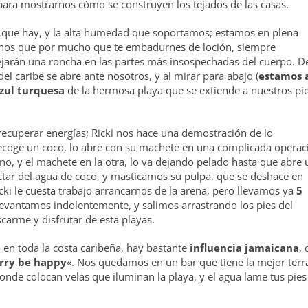
 para mostrarnos cómo se construyen los tejados de las casas.
que hay, y la alta humedad que soportamos; estamos en plena
arnos que por mucho que te embadurnes de loción, siempre
dejarán una roncha en las partes más insospechadas del cuerpo. D
el caribe se abre ante nosotros, y al mirar para abajo (
estamos 
zul turquesa
de la hermosa playa que se extiende a nuestros pi
 recuperar energías; Ricki nos hace una demostración de lo
recoge un coco, lo abre con su machete en una complicada operac
, y el machete en la otra, lo va dejando pelado hasta que abre 
ctar del agua de coco, y masticamos su pulpa, que se deshace en
cki le cuesta trabajo arrancarnos de la arena, pero llevamos ya
5
 levantamos indolentemente, y salimos arrastrando los pies del
carme y disfrutar de esta playas.
n toda la costa caribeña, hay bastante
influencia jamaicana
,
rry be happy
«. Nos quedamos en un bar que tiene la mejor terr
onde colocan velas que iluminan la playa, y el agua lame tus pies