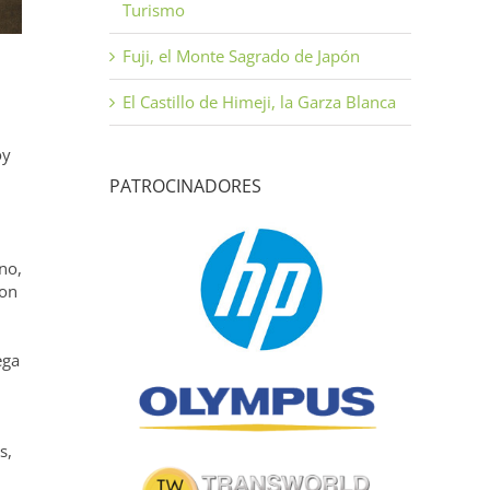
Turismo
Fuji, el Monte Sagrado de Japón
El Castillo de Himeji, la Garza Blanca
oy
n
PATROCINADORES
no,
con
ega
s,