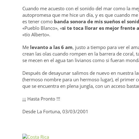
Cuando me acuesto con el sonido del mar como la mej
autopromesa que me hice un día, y es que cuando me c
es tener como
banda sonora de mis sueños el soni
«Pueblo Blanco», «
si te toca llorar es mejor frente 
«tío Alberto».
Me
levanto a las 6 am
, justo a tiempo para ver el am
crean las olas cuando rompen en la barrera de coral, t
se mecen en el agua tan livianos como si fueran mond
Después de desayunar salimos de nuevo en nuestra lan
(hermoso nombre para un hermoso lugar), el primer co
que se encuentra en plena jungla, con un acceso bast
¡¡¡ Hasta Pronto !!!
Desde La Fortuna, 03/03/2001