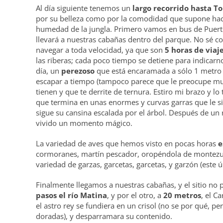
Al día siguiente tenemos un
largo recorrido hasta T
por su belleza como por la comodidad que supone hacerl
humedad de la jungla. Primero vamos en bus de Puerto
llevará a nuestras cabañas dentro del parque. No sé com
navegar a toda velocidad, ya que son
5 horas de viaj
las riberas; cada poco tiempo se detiene para indicarn
día, un
perezoso
que está encaramada a sólo 1 metro d
escapar a tiempo (tampoco parece que le preocupe mu
tienen y que te derrite de ternura. Estiro mi brazo y 
que termina en unas enormes y curvas garras que le sir
sigue su cansina escalada por el árbol. Después de un
vivido un momento mágico.
La variedad de aves que hemos visto en pocas horas
e
cormoranes, martín pescador, oropéndola de montezum
variedad de garzas, garcetas, garcetas, y garzón (este 
Finalmente llegamos a nuestras cabañas, y el sitio no
pasos el río Matina
, y por el otro, a
20 metros
, el C
el astro rey se fundiera en un crisol (no se por qué, per
doradas), y desparramara su contenido.