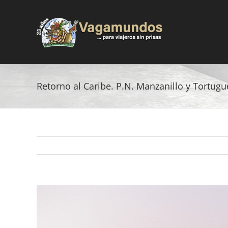
Saltar
al
contenido
Retorno al Caribe. P.N. Manzanillo y Tortugu
Ver
imagen
más
grande