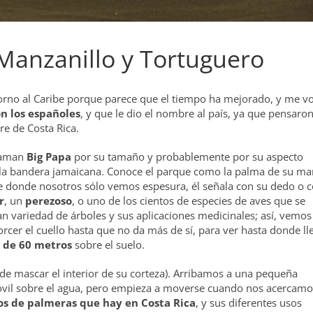
 Manzanillo y Tortuguero
torno al Caribe porque parece que el tiempo ha mejorado, y me v
on los españoles
, y que le dio el nombre al país, ya que pensaro
re de Costa Rica.
llaman
Big Papa
por su tamaño y probablemente por su aspecto
 de la bandera jamaicana. Conoce el parque como la palma de su ma
que donde nosotros sólo vemos espesura, él señala con su dedo o 
r
, un
perezoso
, o uno de los cientos de especies de aves que se
 variedad de árboles y sus aplicaciones medicinales; así, vemos
orcer el cuello hasta que no da más de sí, para ver hasta donde ll
 de 60 metros
sobre el suelo.
ede mascar el interior de su corteza). Arribamos a una pequeña
óvil sobre el agua, pero empieza a moverse cuando nos acercamo
os de palmeras que hay en Costa Rica
, y sus diferentes usos