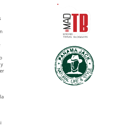
s
en
e
zo
 y
er
la
i