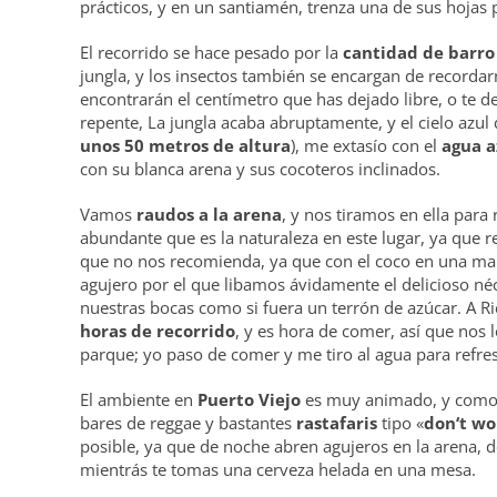
prácticos, y en un santiamén, trenza una de sus hojas
El recorrido se hace pesado por la
cantidad de barro
jungla, y los insectos también se encargan de record
encontrarán el centímetro que has dejado libre, o te 
repente, La jungla acaba abruptamente, y el cielo azul d
unos 50 metros de altura
), me extasío con el
agua a
con su blanca arena y sus cocoteros inclinados.
Vamos
raudos a la arena
, y nos tiramos en ella para
abundante que es la naturaleza en este lugar, ya que 
que no nos recomienda, ya que con el coco en una mano
agujero por el que libamos ávidamente el delicioso né
nuestras bocas como si fuera un terrón de azúcar. A Ri
horas de recorrido
, y es hora de comer, así que nos
parque; yo paso de comer y me tiro al agua para refres
El ambiente en
Puerto Viejo
es muy animado, y como e
bares de reggae y bastantes
rastafaris
tipo «
don‘t wo
posible, ya que de noche abren agujeros en la arena, d
mientrás te tomas una cerveza helada en una mesa.