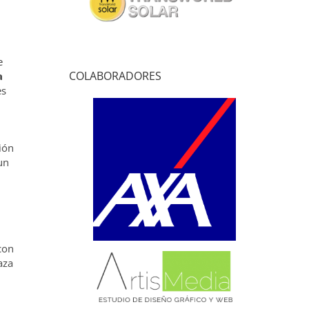
e
COLABORADORES
a
es
ión
un
 con
aza