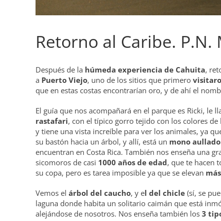
Retorno al Caribe. P.N.
Después de la
húmeda experiencia de Cahuita
, re
a
Puerto Viejo
, uno de los sitios que primero
visitar
que en estas costas encontrarían oro, y de ahí el nomb
El guía que nos acompañará en el parque es Ricki, le 
rastafari
, con el típico gorro tejido con los colores
y tiene una vista increíble para ver los animales, ya 
su bastón hacia un árbol, y allí, está un
mono aullado
encuentran en Costa Rica. También nos enseña una gran
sicomoros de casi
1000 años de edad
, que te hacen t
su copa, pero es tarea imposible ya que se elevan
más
Vemos el
árbol del caucho
, y e
l del chicle
(sí, se pu
laguna donde habita un solitario caimán que está inm
alejándose de nosotros. Nos enseña también los
3 tip