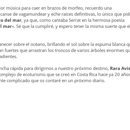
or música para caer en brazos de morfeo, recuerdo una
anse de vagamundear y eche raíces definitivas, lo único que pid
do del mar
, ya que, como cantaba Serrat en la hermosa poesía
al mar
«. Sé que la cumpliré, y espero tener la misma suerte que e
anecer sobre el océano, brillando el sol sobre la espuma blanca 
an fuertes que arrastran los troncos de varios árboles enormes q
adientes.
cha rápida para dirigirnos a nuestro próximo destino,
Rara Avi
mplejo de ecoturismo que se creó en Costa Rica hace ya 20 años
ante complicado que os contaré en un próximo diario.