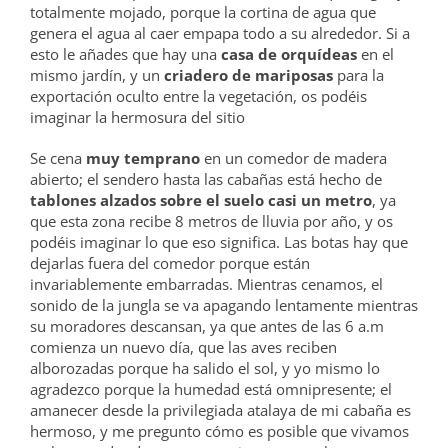
totalmente mojado, porque la cortina de agua que
genera el agua al caer empapa todo a su alrededor. Si a
esto le añades que hay una
casa de orquídeas
en el
mismo jardín, y un
criadero de mariposas
para la
exportación oculto entre la vegetación, os podéis
imaginar la hermosura del sitio
Se cena
muy temprano
en un comedor de madera
abierto; el sendero hasta las cabañas está hecho de
tablones alzados sobre el suelo casi un metro
, ya
que esta zona recibe 8 metros de lluvia por año, y os
podéis imaginar lo que eso significa. Las botas hay que
dejarlas fuera del comedor porque están
invariablemente embarradas. Mientras cenamos, el
sonido de la jungla se va apagando lentamente mientras
su moradores descansan, ya que antes de las 6 a.m
comienza un nuevo día, que las aves reciben
alborozadas porque ha salido el sol, y yo mismo lo
agradezco porque la humedad está omnipresente; el
amanecer desde la privilegiada atalaya de mi cabaña es
hermoso, y me pregunto cómo es posible que vivamos