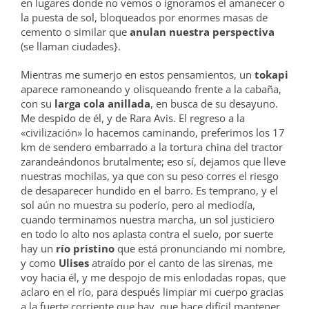
en lugares donde no vemos o ignoramos el amanecer o
la puesta de sol, bloqueados por enormes masas de
cemento o similar que
anulan nuestra perspectiva
(se llaman ciudades}.
Mientras me sumerjo en estos pensamientos, un
tokapi
aparece ramoneando y olisqueando frente a la cabaña,
con su
larga cola anillada
, en busca de su desayuno.
Me despido de él, y de Rara Avis. El regreso a la
«civilización» lo hacemos caminando, preferimos los 17
km de sendero embarrado a la tortura china del tractor
zarandeándonos brutalmente; eso sí, dejamos que lleve
nuestras mochilas, ya que con su peso corres el riesgo
de desaparecer hundido en el barro. Es temprano, y el
sol aún no muestra su poderío, pero al mediodía,
cuando terminamos nuestra marcha, un sol justiciero
en todo lo alto nos aplasta contra el suelo, por suerte
hay un
río pristino
que está pronunciando mi nombre,
y como
Ulises
atraído por el canto de las sirenas, me
voy hacia él, y me despojo de mis enlodadas ropas, que
aclaro en el río, para después limpiar mi cuerpo gracias
a la fuerte corriente que hay, que hace difícil mantener