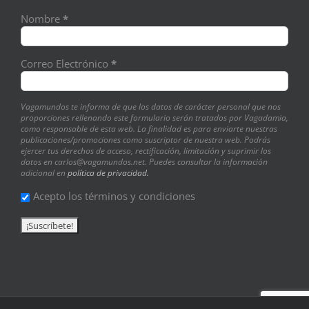
Nombre
*
Correo Electrónico
*
Vagamundos te informa de que los datos de carácter personal que nos
proporciones rellenando este formulario serán tratados por Vagadamia,
como responsable de esta web. La finalidad es para enviarte nuestras
publicaciones/promociones como suscriptor de nuestra web. Podrás
ejercer tus derechos de acceso, rectificación, limitación y suprimir los
datos en carlos@vagamundos.net. Puedes consultar la información
adicional en
política de privacidad.
Acepto los términos y condiciones