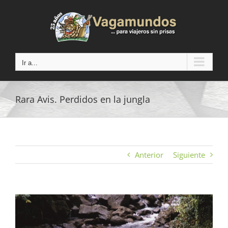
Saltar
al
contenido
Ir a...
Rara Avis. Perdidos en la jungla
Anterior
Siguiente
Ver
imagen
más