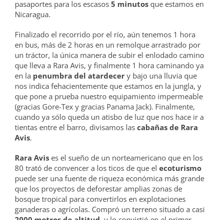
pasaportes para los escasos
5 minutos
que estamos en
Nicaragua.
Finalizado el recorrido por el río, aún tenemos 1 hora
en bus, más de 2 horas en un remolque arrastrado por
un tráctor, la única manera de subir el enlodado camino
que lleva a Rara Avis, y finalmente 1 hora caminando ya
en la
penumbra del atardecer
y bajo una lluvia que
nos indica fehacientemente que estamos en la jungla, y
que pone a prueba nuestro equipamiento impermeable
(gracias Gore-Tex y gracias Panama Jack). Finalmente,
cuando ya sólo queda un atisbo de luz que nos hace ir a
tientas entre el barro, divisamos las
cabañas de Rara
Avis
.
Rara Avis
es el sueño de un norteamericano que en los
80 trató de convencer a los ticos de que el
ecoturismo
puede ser una fuente de riqueza económica más grande
que los proyectos de deforestar amplias zonas de
bosque tropical para convertirlos en explotaciones
ganaderas o agrícolas. Compró un terreno situado a casi
2000 metros de altitud
, y lo convirtió en el primer