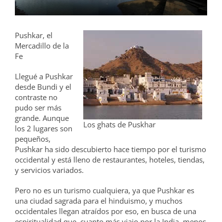
grande
Pushkar, el
Mercadillo de la
Fe
Llegué a Pushkar
desde Bundi y el
contraste no
pudo ser más
grande. Aunque
Los ghats de Puskhar
los 2 lugares son
pequeños,
Pushkar ha sido descubierto hace tiempo por el turismo
occidental y está lleno de restaurantes, hoteles, tiendas,
y servicios variados.
Pero no es un turismo cualquiera, ya que Pushkar es
una ciudad sagrada para el hinduismo, y muchos
occidentales llegan atraídos por eso, en busca de una
espiritualidad que, cuanto más viajo por la India, menos