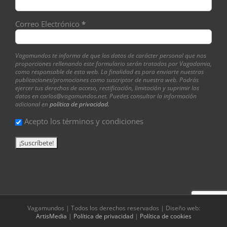
Correo Electrónico
*
Vagamundos te informa de que los datos de carácter personal que nos
proporciones rellenando este formulario serán tratados por Vagadamia,
como responsable de esta web. La finalidad es para enviarte nuestras
publicaciones/promociones como suscriptor de nuestra web. Podrás
ejercer tus derechos de acceso, rectificación, limitación y suprimir los
datos en carlos@vagamundos.net. Puedes consultar la información
adicional en
política de privacidad.
Acepto los términos y condiciones
Vagamundos | Todos los derechos reservados | Diseño web:
ArtisMedia
|
Política de privacidad
|
Política de cookies