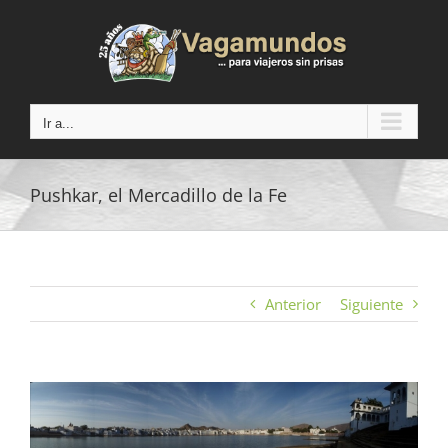
Saltar
al
contenido
Ir a...
Pushkar, el Mercadillo de la Fe
Anterior
Siguiente
Ver
imagen
más