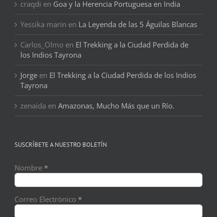
craqdi
en
Goa y la Herencia Portuguesa en India
Yessika marin
en
La Leyenda de las 5 Águilas Blancas
Carlos_Olmo
en
El Trekking a la Ciudad Perdida de
los Indios Tayrona
Jorge
en
El Trekking a la Ciudad Perdida de los Indios
Tayrona
zenaida
en
Amazonas, Mucho Más que un Río.
SUSCRÍBETE A NUESTRO BOLETÍN
Nombre
*
Correo Electrónico
*