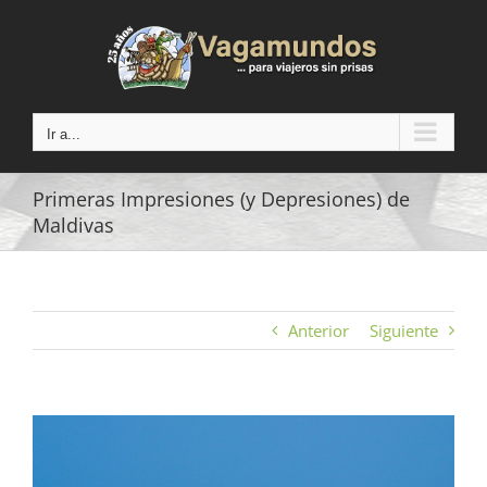
Saltar
al
contenido
Ir a...
Primeras Impresiones (y Depresiones) de
Maldivas
Anterior
Siguiente
Ver
imagen
más