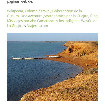
páginas web de:
Wikipedia
,
Colombia.travel
,
Gobernación de la
Guajira
,
Una aventura gastronómica por la Guajira
,
Blog
Mis viajes por ahí: Camarones y los indígenas Wayúu de
La Guajira
y
Viajeros.com