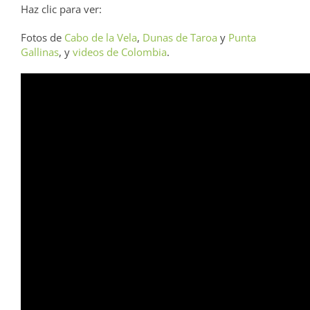
Haz clic para ver:
Fotos de
Cabo de la Vela
,
Dunas de Taroa
y
Punta
Gallinas
, y
videos de Colombia
.