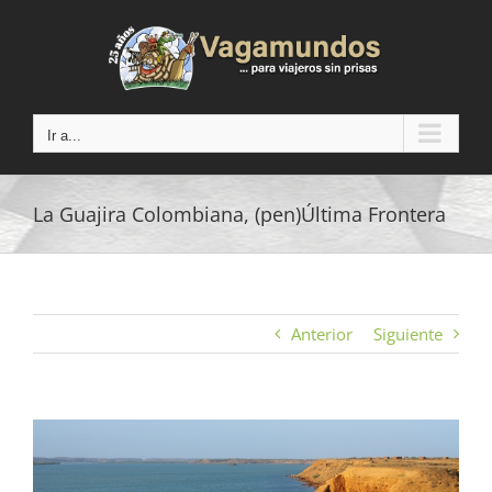
Saltar
al
contenido
Ir a...
La Guajira Colombiana, (pen)Última Frontera
Anterior
Siguiente
Ver
imagen
más