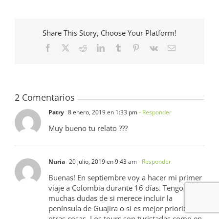
Share This Story, Choose Your Platform!
Facebook
X
Reddit
LinkedIn
Tumblr
Pinterest
Vk
Correo
electrónico
2 Comentarios
Patry
8 enero, 2019 en 1:33 pm
- Responder
Muy bueno tu relato ???
Nuria
20 julio, 2019 en 9:43 am
- Responder
Buenas! En septiembre voy a hacer mi primer
viaje a Colombia durante 16 días. Tengo
muchas dudas de si merece incluir la
península de Guajira o si es mejor priorizar
otras cosas. Los tours son turistadas como en