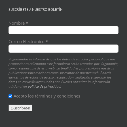
SUSCRÍBETE A NUESTRO BOLETÍN
Nombre
*
Correo Electrónico
*
Vagamundos te informa de que los datos de carácter personal que nos
proporciones rellenando este formulario serán tratados por Vagadamia,
como responsable de esta web. La finalidad es para enviarte nuestras
publicaciones/promociones como suscriptor de nuestra web. Podrás
ejercer tus derechos de acceso, rectificación, limitación y suprimir los
datos en carlos@vagamundos.net. Puedes consultar la información
adicional en
política de privacidad.
Acepto los términos y condiciones