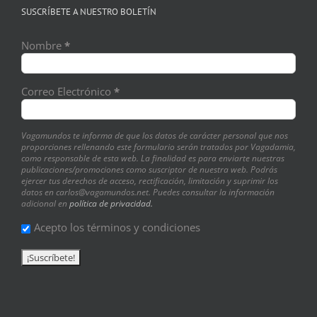
SUSCRÍBETE A NUESTRO BOLETÍN
Nombre
*
Correo Electrónico
*
Vagamundos te informa de que los datos de carácter personal que nos
proporciones rellenando este formulario serán tratados por Vagadamia,
como responsable de esta web. La finalidad es para enviarte nuestras
publicaciones/promociones como suscriptor de nuestra web. Podrás
ejercer tus derechos de acceso, rectificación, limitación y suprimir los
datos en carlos@vagamundos.net. Puedes consultar la información
adicional en
política de privacidad.
Acepto los términos y condiciones