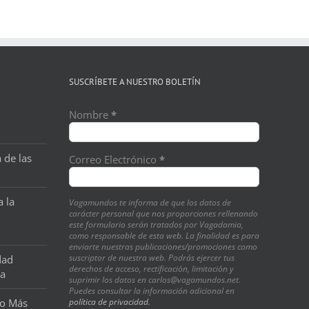
SUSCRÍBETE A NUESTRO BOLETÍN
Nombre
*
 de las
Correo Electrónico
*
a la
Vagamundos te informa de que los datos de
carácter personal que nos proporciones rellenando
este formulario serán tratados por Vagadamia,
como responsable de esta web. La finalidad es para
enviarte nuestras publicaciones/promociones como
suscriptor de nuestra web. Podrás ejercer tus
dad
derechos de acceso, rectificación, limitación y
na
suprimir los datos en carlos@vagamundos.net.
Puedes consultar la información adicional en
o Más
política de privacidad.