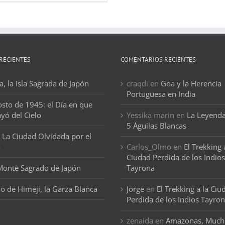
RECIENTES
COMENTARIOS RECIENTES
, la Isla Sagrada de Japón
craqdi
en
Goa y la Herencia
Portuguesa en India
osto de 1945: el Día en que
ayó del Cielo
Yessika marin
en
La Leyenda
5 Águilas Blancas
 La Ciudad Olvidada por el
o
Carlos_Olmo
en
El Trekking 
Ciudad Perdida de los Indios
 Monte Sagrado de Japón
Tayrona
llo de Himeji, la Garza Blanca
Jorge
en
El Trekking a la Ciu
Perdida de los Indios Tayro
zenaida
en
Amazonas, Much