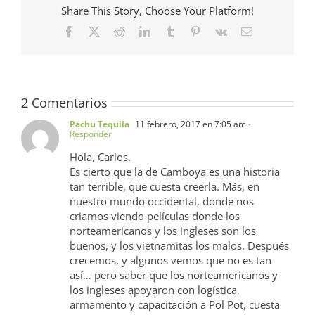
Share This Story, Choose Your Platform!
Facebook
X
Reddit
LinkedIn
Tumblr
Pinterest
Vk
Correo
electrónico
2 Comentarios
Pachu Tequila
11 febrero, 2017 en 7:05 am
-
Responder
Hola, Carlos.
Es cierto que la de Camboya es una historia
tan terrible, que cuesta creerla. Más, en
nuestro mundo occidental, donde nos
criamos viendo películas donde los
norteamericanos y los ingleses son los
buenos, y los vietnamitas los malos. Después
crecemos, y algunos vemos que no es tan
así… pero saber que los norteamericanos y
los ingleses apoyaron con logística,
armamento y capacitación a Pol Pot, cuesta