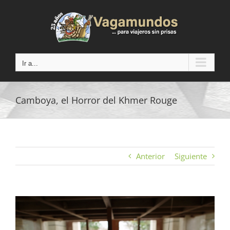
Saltar
al
contenido
Ir a...
Camboya, el Horror del Khmer Rouge
Anterior
Siguiente
Ver
imagen
más