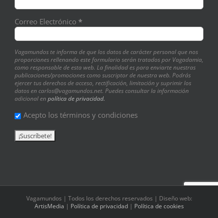
Correo Electrónico
*
Vagamundos te informa de que los datos de carácter personal que nos
proporciones rellenando este formulario serán tratados por Vagadamia,
como responsable de esta web. La finalidad es para enviarte nuestras
publicaciones/promociones como suscriptor de nuestra web. Podrás
ejercer tus derechos de acceso, rectificación, limitación y suprimir los
datos en carlos@vagamundos.net. Puedes consultar la información
adicional en
política de privacidad.
Acepto los términos y condiciones
Vagamundos | Todos los derechos reservados | Diseño web:
ArtisMedia
|
Política de privacidad
|
Política de cookies