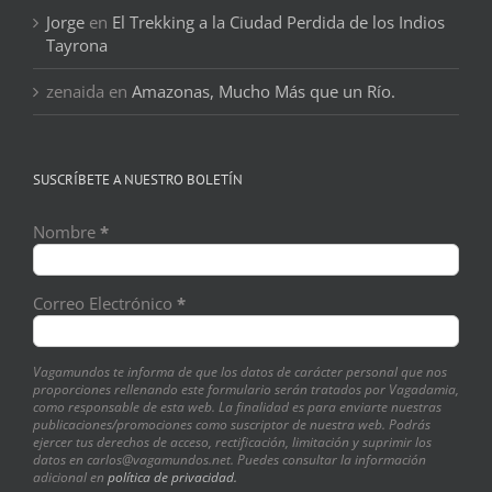
Jorge
en
El Trekking a la Ciudad Perdida de los Indios
Tayrona
zenaida
en
Amazonas, Mucho Más que un Río.
SUSCRÍBETE A NUESTRO BOLETÍN
Nombre
*
Correo Electrónico
*
Vagamundos te informa de que los datos de carácter personal que nos
proporciones rellenando este formulario serán tratados por Vagadamia,
como responsable de esta web. La finalidad es para enviarte nuestras
publicaciones/promociones como suscriptor de nuestra web. Podrás
ejercer tus derechos de acceso, rectificación, limitación y suprimir los
datos en carlos@vagamundos.net. Puedes consultar la información
adicional en
política de privacidad.