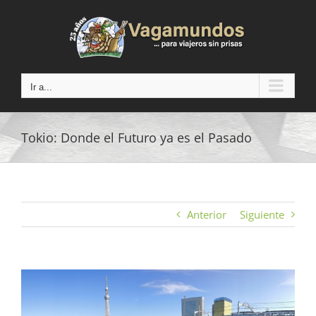
Saltar
al
contenido
Ir a...
Tokio: Donde el Futuro ya es el Pasado
Anterior
Siguiente
Ver
imagen
más