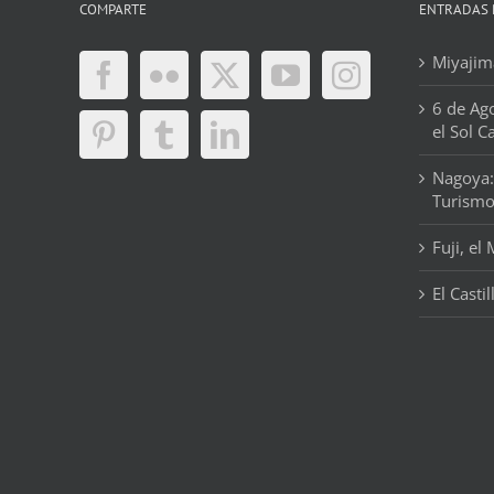
COMPARTE
ENTRADAS 
Miyajima
6 de Ag
el Sol C
Nagoya:
Turism
Fuji, el
El Casti