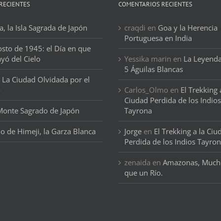
RECIENTES
COMENTARIOS RECIENTES
, la Isla Sagrada de Japón
craqdi
en
Goa y la Herencia
Portuguesa en India
osto de 1945: el Día en que
ayó del Cielo
Yessika marin
en
La Leyenda
5 Águilas Blancas
 La Ciudad Olvidada por el
o
Carlos_Olmo
en
El Trekking 
Ciudad Perdida de los Indios
 Monte Sagrado de Japón
Tayrona
llo de Himeji, la Garza Blanca
Jorge
en
El Trekking a la Ciu
Perdida de los Indios Tayro
zenaida
en
Amazonas, Much
que un Río.