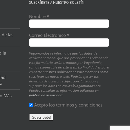
SUSCRÍBETE A NUESTRO BOLETÍN
Nombre
*
 de las
Correo Electrónico
*
a la
Vagamundos te informa de que los datos de
carácter personal que nos proporciones rellenando
este formulario serán tratados por Vagadamia,
como responsable de esta web. La finalidad es para
enviarte nuestras publicaciones/promociones como
suscriptor de nuestra web. Podrás ejercer tus
dad
derechos de acceso, rectificación, limitación y
na
suprimir los datos en carlos@vagamundos.net.
Puedes consultar la información adicional en
o Más
política de privacidad.
Acepto los términos y condiciones