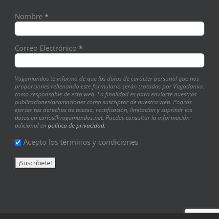
Nombre
*
Correo Electrónico
*
Vagamundos te informa de que los datos de carácter personal que nos
proporciones rellenando este formulario serán tratados por Vagadamia,
como responsable de esta web. La finalidad es para enviarte nuestras
publicaciones/promociones como suscriptor de nuestra web. Podrás
ejercer tus derechos de acceso, rectificación, limitación y suprimir los
datos en carlos@vagamundos.net. Puedes consultar la información
adicional en
política de privacidad.
Acepto los términos y condiciones