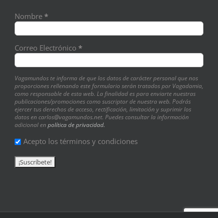
Nombre
*
Correo Electrónico
*
Vagamundos te informa de que los datos de carácter personal que nos
proporciones rellenando este formulario serán tratados por Vagadamia,
como responsable de esta web. La finalidad es para enviarte nuestras
publicaciones/promociones como suscriptor de nuestra web. Podrás
ejercer tus derechos de acceso, rectificación, limitación y suprimir los
datos en carlos@vagamundos.net. Puedes consultar la información
adicional en
política de privacidad.
Acepto los términos y condiciones