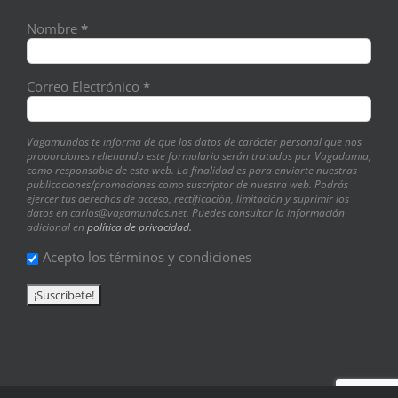
Nombre
*
Correo Electrónico
*
Vagamundos te informa de que los datos de carácter personal que nos
proporciones rellenando este formulario serán tratados por Vagadamia,
como responsable de esta web. La finalidad es para enviarte nuestras
publicaciones/promociones como suscriptor de nuestra web. Podrás
ejercer tus derechos de acceso, rectificación, limitación y suprimir los
datos en carlos@vagamundos.net. Puedes consultar la información
adicional en
política de privacidad.
Acepto los términos y condiciones