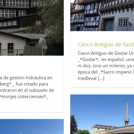
Casco Antiguo de Gos
Casco Antiguo de Goslar U
_*Goslar*_ en español, uno 
ni dos, sino un milenio, ya
a
época del _*Sacro Imperio
de gestión hidráulica en
medieval [...]
berg*_, fue creado para
contraron en el subsuelo de
_*monjes cistercienses*_
esco Alemania