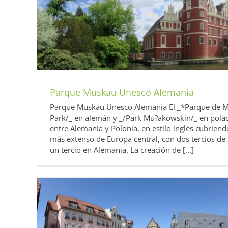
Mina de Messel Unesco 
Alemania
Diarios 2014 UNESCO Alema
Parque Muskau Unesco Alemania
Parque Muskau Unesco Alemania El _*Parque de 
Park/_ en alemán y _/Park Mu?akowskin/_ en polac
entre Alemania y Polonia, en estilo inglés cubriend
más extenso de Europa central, con dos tercios de 
un tercio en Alemania. La creación de [...]
Parque Wilhelmshöhe Unesc
Alemania
Diarios 2014 UNESCO Alema
nia