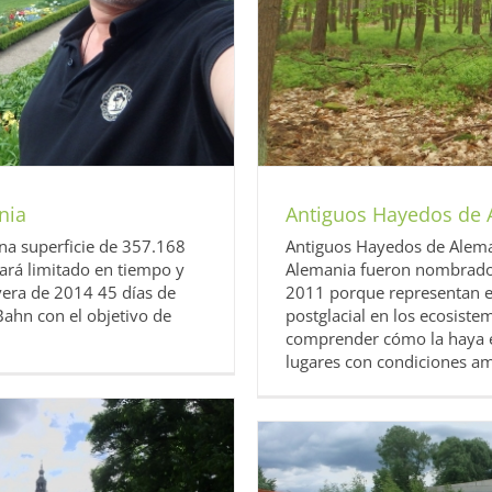
nia
Europa
Unesco
nia
Antiguos Hayedos de
a superficie de 357.168
Antiguos Hayedos de Alem
ará limitado en tiempo y
Alemania fueron nombrado
vera de 2014 45 días de
2011 porque representan ej
Bahn con el objetivo de
postglacial en los ecosiste
comprender cómo la haya e
lugares con condiciones amb