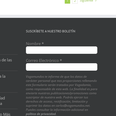
Siguiente
1
2
SUSCRÍBETE A NUESTRO BOLETÍN
Nombre
*
 de las
Correo Electrónico
*
a la
Vagamundos te informa de que los datos de
carácter personal que nos proporciones rellenando
este formulario serán tratados por Vagadamia,
como responsable de esta web. La finalidad es para
enviarte nuestras publicaciones/promociones como
suscriptor de nuestra web. Podrás ejercer tus
dad
derechos de acceso, rectificación, limitación y
na
suprimir los datos en carlos@vagamundos.net.
Puedes consultar la información adicional en
o Más
política de privacidad.