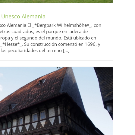
 Unesco Alemania
co Alemania El _*Bergpark Wilhelmshöhe*_, con
etros cuadrados, es el parque en ladera de
opa y el segundo del mundo. Está ubicado en
e _*Hesse*_. Su construcción comenzó en 1696, y
as peculiaridades del terreno [...]