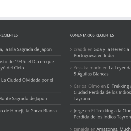
RECIENTES
COMENTARIOS RECIENTES
, la Isla Sagrada de Japón
craqdi
en
Goa y la Herencia
Portuguesa en India
osto de 1945: el Día en que
ayó del Cielo
Yessika marin
en
La Leyenda
5 Águilas Blancas
 La Ciudad Olvidada por el
o
Carlos_Olmo
en
El Trekking 
Ciudad Perdida de los Indios
 Monte Sagrado de Japón
Tayrona
llo de Himeji, la Garza Blanca
Jorge
en
El Trekking a la Ciu
Perdida de los Indios Tayro
zenaida
en
Amazonas, Much