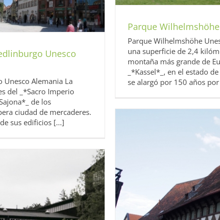
Parque Wilhelmshöhe
Parque Wilhelmshöhe Unes
una superficie de 2,4 kilóm
uedlinburgo Unesco
montaña más grande de Eur
_*Kassel*_, en el estado d
go Unesco Alemania La
se alargó por 150 años por l
es del _*Sacro Imperio
Sajona*_ de los
pera ciudad de mercaderes.
e sus edificios [...]
sco Alemania
nia
Europa
Unesco