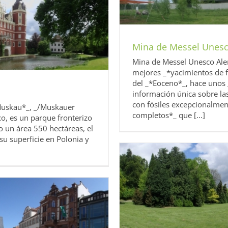
Alemania
nia
Europa
Unesco
Mina de Messel Unes
Mina de Messel Unesco Ale
mejores _*yacimientos de f
del _*Eoceno*_, hace unos 
información única sobre la
con fósiles excepcionalmen
Muskau*_, _/Muskauer
completos*_ que [...]
o, es un parque fronterizo
o un área 550 hectáreas, el
su superficie en Polonia y
o Alemania
nia
Europa
Unesco