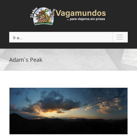
Saltar
al
contenido
Ir a...
Adam`s Peak