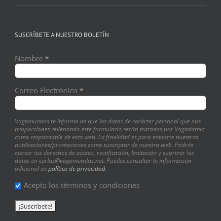
SUSCRÍBETE A NUESTRO BOLETÍN
Nombre
*
Correo Electrónico
*
Vagamundos te informa de que los datos de carácter personal que nos
proporciones rellenando este formulario serán tratados por Vagadamia,
como responsable de esta web. La finalidad es para enviarte nuestras
publicaciones/promociones como suscriptor de nuestra web. Podrás
ejercer tus derechos de acceso, rectificación, limitación y suprimir los
datos en carlos@vagamundos.net. Puedes consultar la información
adicional en
política de privacidad.
Acepto los términos y condiciones