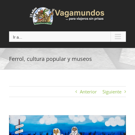
Saltar
al
contenido
Ir a...
Ferrol, cultura popular y museos
Anterior
Siguiente
Ver
imagen
más