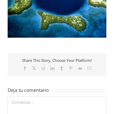
Share This Story, Choose Your Platform!
Facebook
X
Reddit
LinkedIn
Tumblr
Pinterest
Vk
Correo
electrónico
Deja tu comentario
Comentar