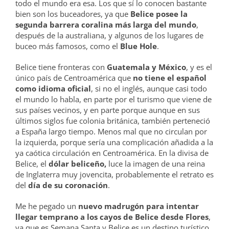
todo el mundo era esa. Los que sí lo conocen bastante
bien son los buceadores, ya que
Belice posee la
segunda barrera coralina más larga del mundo
,
después de la australiana, y algunos de los lugares de
buceo más famosos, como el
Blue Hole
.
Belice tiene fronteras con
Guatemala y México
, y es el
único país de Centroamérica que
no tiene el español
como idioma oficial
, si no el inglés, aunque casi todo
el mundo lo habla, en parte por el turismo que viene de
sus países vecinos, y en parte porque aunque en sus
últimos siglos fue colonia británica, también perteneció
a España largo tiempo. Menos mal que no circulan por
la izquierda, porque sería una complicación añadida a la
ya caótica circulación en Centroamérica. En la divisa de
Belice, el
dólar beliceño,
luce la imagen de una reina
de Inglaterra muy jovencita, probablemente el retrato es
del
día de su coronación
.
Me he pegado un
nuevo madrugón para intentar
llegar temprano a los cayos de Belice desde Flores
,
ya que es Semana Santa y Belice es un destino turístico