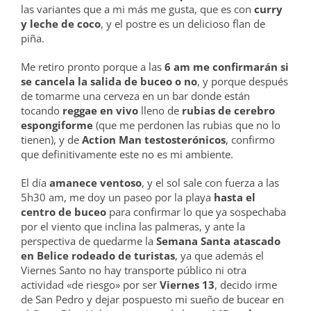
las variantes que a mi más me gusta, que es con
curry
y leche de coco
, y el postre es un delicioso flan de
piña.
Me retiro pronto porque a las
6 am me confirmarán si
se cancela la salida de buceo o no
, y porque después
de tomarme una cerveza en un bar donde están
tocando
reggae en vivo
lleno de
rubias de cerebro
espongiforme
(que me perdonen las rubias que no lo
tienen), y de
Action Man testosterónicos
, confirmo
que definitivamente este no es mi ambiente.
El día
amanece ventoso
, y el sol sale con fuerza a las
5h30 am, me doy un paseo por la playa
hasta el
centro de buceo
para confirmar lo que ya sospechaba
por el viento que inclina las palmeras, y ante la
perspectiva de quedarme la
Semana Santa atascado
en Belice rodeado de turistas
, ya que además el
Viernes Santo no hay transporte público ni otra
actividad «de riesgo» por ser
Viernes 13
, decido irme
de San Pedro y dejar pospuesto mi sueño de bucear en