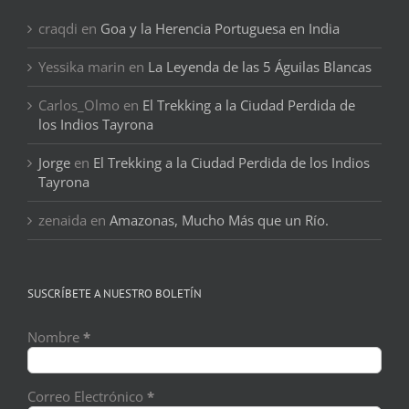
craqdi
en
Goa y la Herencia Portuguesa en India
Yessika marin
en
La Leyenda de las 5 Águilas Blancas
Carlos_Olmo
en
El Trekking a la Ciudad Perdida de
los Indios Tayrona
Jorge
en
El Trekking a la Ciudad Perdida de los Indios
Tayrona
zenaida
en
Amazonas, Mucho Más que un Río.
SUSCRÍBETE A NUESTRO BOLETÍN
Nombre
*
Correo Electrónico
*