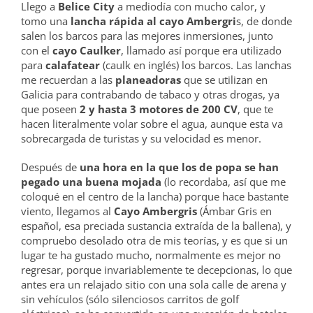
Llego a
Belice City
a mediodía con mucho calor, y
tomo una
lancha rápida al cayo Ambergri
s, de donde
salen los barcos para las mejores inmersiones, junto
con el
cayo Caulker
, llamado así porque era utilizado
para
calafatear
(caulk en inglés) los barcos. Las lanchas
me recuerdan a las
planeadoras
que se utilizan en
Galicia para contrabando de tabaco y otras drogas, ya
que poseen
2 y hasta 3 motores de 200 CV
, que te
hacen literalmente volar sobre el agua, aunque esta va
sobrecargada de turistas y su velocidad es menor.
Después de
una hora en la que los de popa se han
pegado una buena mojada
(lo recordaba, así que me
coloqué en el centro de la lancha) porque hace bastante
viento, llegamos al
Cayo Ambergris
(Ámbar Gris en
español, esa preciada sustancia extraída de la ballena), y
compruebo desolado otra de mis teorías, y es que si un
lugar te ha gustado mucho, normalmente es mejor no
regresar, porque invariablemente te decepcionas, lo que
antes era un relajado sitio con una sola calle de arena y
sin vehículos (sólo silenciosos carritos de golf