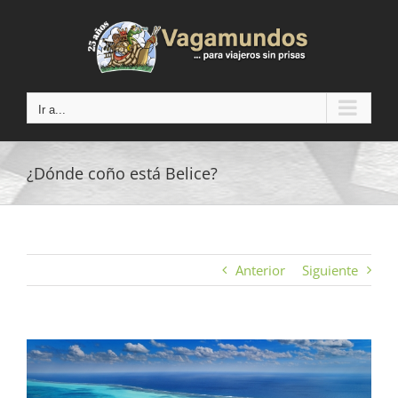
Saltar
al
contenido
Ir a...
¿Dónde coño está Belice?
Anterior
Siguiente
Ver
imagen
más