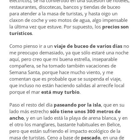
eléctricos), se ha convertido en una sucesión de hoteles,
restaurantes, discotecas, bancos y tiendas de buceo
para atender a la masa de turistas, y hasta oigo un
claxon de coche y veo motos de agua, algo impensable
la última vez que estuve. Por supuesto, los
precios son
turísticos
.
Como pienso ir a un
viaje de buceo de varios días
no
me preocupo demasiado, ya que sólo estaré una noche
aquí, pero creo que mi buena estrella, inseparable
compañera, se ha tomado también vacaciones de
Semana Santa, porque hace mucho viento, y me
comentan que es probable que se suspenda el viaje,
que incluso no están haciendo salidas al arrecife local
porque el mar
está muy turbio
.
Paso el resto del día
paseando por la isla
, que en su
lado más estrecho
sólo tiene unos 300 metros de
ancho
, y en un lado está la playa de arena blanca, y en
el otro los manglares, bastante habituales en Belice,
pero que están sufriendo el impacto ecológico de la
masa de turistas. Ceno a base de
pescado
, en una de