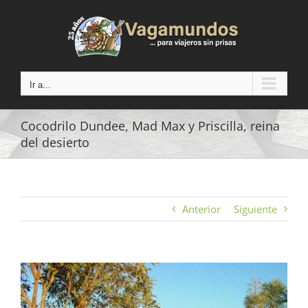
Saltar
al
contenido
Ir a...
Cocodrilo Dundee, Mad Max y Priscilla, reina
del desierto
Anterior
Siguiente
Ver
imagen
más