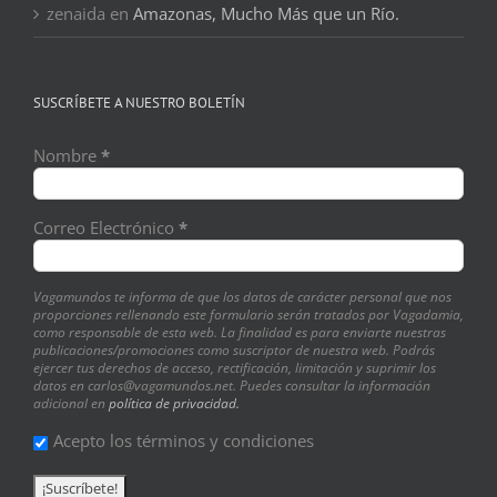
zenaida
en
Amazonas, Mucho Más que un Río.
SUSCRÍBETE A NUESTRO BOLETÍN
Nombre
*
Correo Electrónico
*
Vagamundos te informa de que los datos de carácter personal que nos
proporciones rellenando este formulario serán tratados por Vagadamia,
como responsable de esta web. La finalidad es para enviarte nuestras
publicaciones/promociones como suscriptor de nuestra web. Podrás
ejercer tus derechos de acceso, rectificación, limitación y suprimir los
datos en carlos@vagamundos.net. Puedes consultar la información
adicional en
política de privacidad.
Acepto los términos y condiciones