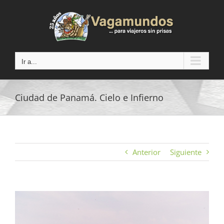
Saltar
al
contenido
Ir a...
Ciudad de Panamá. Cielo e Infierno
Anterior
Siguiente
Ver
imagen
más