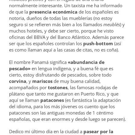
normalmente interesante. Un taxista me ha informado
de que la
presencia económica
de los españoles es
notoria, dueños de todas las mueblerías (no estoy
seguro si se refieren más bien a los llamados
meublés
) y
muchos hoteles, y debe ser cierto, porque he visto
oficinas del BBVA y del Banco Atlántico. Además parece
ser que los españoles controlan los
push-bottom
(así
es como llaman aquí a las casas de citas, no es coña).
El nombre Panamá significa
«abundancia de
pescado»
en lengua indígena, y a buena fé que es
cierto, estoy disfrutando de pescados, sobre todo
corvina
, y
mariscos
de muy buena calidad,
acompañados por
tostones
, las famosas rodajas de
plátano que tanto me gustaron en Puerto Rico, y que
aquí se llaman
patacones
(es fantástica la adaptación
del idioma, para los más jóvenes os cuento que los
patacones son las antiguas monedas de 1 céntimo
españolas, que eran enormes y desde luego se parecen).
Dedico mi último día en la ciudad a
pasear por la