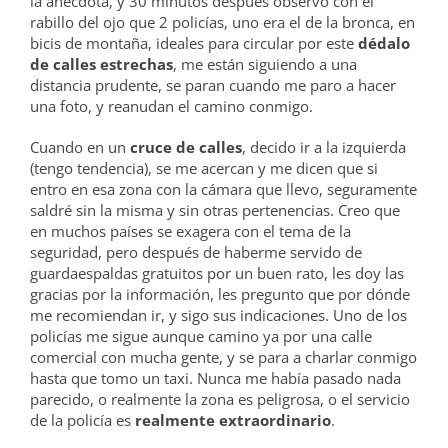
la anécdota, y 30 minutos después observo con el
rabillo del ojo que 2 policías, uno era el de la bronca, en
bicis de montaña, ideales para circular por este
dédalo
de calles estrechas
, me están siguiendo a una
distancia prudente, se paran cuando me paro a hacer
una foto, y reanudan el camino conmigo.
Cuando en un
cruce de calles
, decido ir a la izquierda
(tengo tendencia), se me acercan y me dicen que si
entro en esa zona con la cámara que llevo, seguramente
saldré sin la misma y sin otras pertenencias. Creo que
en muchos países se exagera con el tema de la
seguridad, pero después de haberme servido de
guardaespaldas gratuitos por un buen rato, les doy las
gracias por la información, les pregunto que por dónde
me recomiendan ir, y sigo sus indicaciones. Uno de los
policías me sigue aunque camino ya por una calle
comercial con mucha gente, y se para a charlar conmigo
hasta que tomo un taxi. Nunca me había pasado nada
parecido, o realmente la zona es peligrosa, o el servicio
de la policía es
realmente extraordinario
.