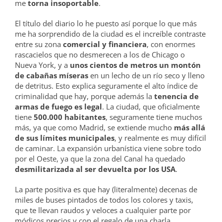
me
torna insoportable
.
El título del diario lo he puesto así porque lo que más
me ha sorprendido de la ciudad es el increíble contraste
entre su zona
comercial y financiera
, con enormes
rascacielos que no desmerecen a los de Chicago o
Nueva York, y a
unos cientos de metros un montón
de cabañas míseras
en un lecho de un río seco y lleno
de detritus. Esto explica seguramente el alto índice de
criminalidad que hay, porque además la
tenencia de
armas de fuego es legal
. La ciudad, que oficialmente
tiene
500.000 habitantes
, seguramente tiene muchos
más, ya que como Madrid, se extiende mucho
más allá
de sus límites municipales
, y realmente es muy difícil
de caminar. La expansión urbanística viene sobre todo
por el Oeste, ya que la zona del Canal ha quedado
desmilitarizada al ser devuelta por los USA
.
La parte positiva es que hay (literalmente) decenas de
miles de buses pintados de todos los colores y taxis,
que te llevan raudos y veloces a cualquier parte por
módicos precios y con el regalo de una charla