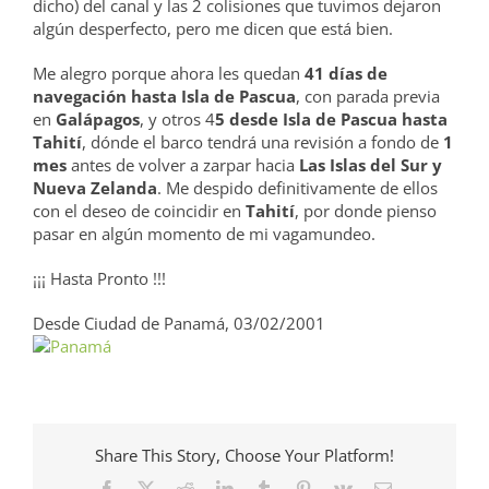
dicho) del canal y las 2 colisiones que tuvimos dejaron
algún desperfecto, pero me dicen que está bien.
Me alegro porque ahora les quedan
41 días de
navegación hasta Isla de Pascua
, con parada previa
en
Galápagos
, y otros 4
5 desde Isla de Pascua hasta
Tahití
, dónde el barco tendrá una revisión a fondo de
1
mes
antes de volver a zarpar hacia
Las Islas del Sur y
Nueva Zelanda
. Me despido definitivamente de ellos
con el deseo de coincidir en
Tahití
, por donde pienso
pasar en algún momento de mi vagamundeo.
¡¡¡ Hasta Pronto !!!
Desde Ciudad de Panamá, 03/02/2001
Share This Story, Choose Your Platform!
Facebook
X
Reddit
LinkedIn
Tumblr
Pinterest
Vk
Correo