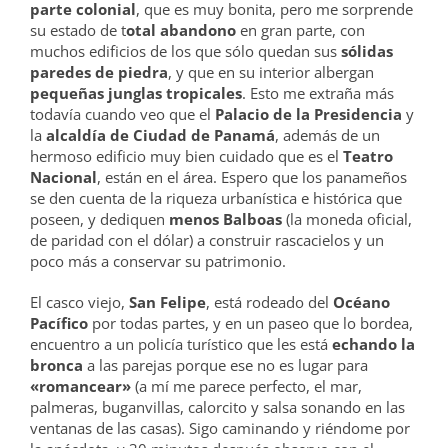
parte colonial
, que es muy bonita, pero me sorprende
su estado de t
otal abandono
en gran parte, con
muchos edificios de los que sólo quedan sus
sólidas
paredes de piedra
, y que en su interior albergan
pequeñas junglas tropicales
. Esto me extraña más
todavía cuando veo que el
Palacio de la Presidencia
y
la
alcaldía de Ciudad de Panamá
, además de un
hermoso edificio muy bien cuidado que es el
Teatro
Nacional
, están en el área. Espero que los panameños
se den cuenta de la riqueza urbanística e histórica que
poseen, y dediquen
menos Balboas
(la moneda oficial,
de paridad con el dólar) a construir rascacielos y un
poco más a conservar su patrimonio.
El casco viejo,
San Felipe
, está rodeado del
Océano
Pacífico
por todas partes, y en un paseo que lo bordea,
encuentro a un policía turístico que les está
echando la
bronca
a las parejas porque ese no es lugar para
«romancear»
(a mí me parece perfecto, el mar,
palmeras, buganvillas, calorcito y salsa sonando en las
ventanas de las casas). Sigo caminando y riéndome por