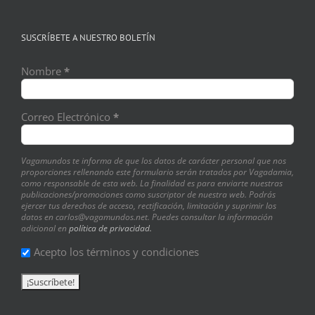
SUSCRÍBETE A NUESTRO BOLETÍN
Nombre
*
Correo Electrónico
*
Vagamundos te informa de que los datos de carácter personal que nos
proporciones rellenando este formulario serán tratados por Vagadamia,
como responsable de esta web. La finalidad es para enviarte nuestras
publicaciones/promociones como suscriptor de nuestra web. Podrás
ejercer tus derechos de acceso, rectificación, limitación y suprimir los
datos en carlos@vagamundos.net. Puedes consultar la información
adicional en
política de privacidad.
Acepto los términos y condiciones