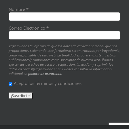
Nombre
*
Correo Electrónico
*
Vagamundos te informa de que los datos de carácter personal que nos
proporciones rellenando este formulario serán tratados por Vagadamia,
como responsable de esta web. La finalidad es para enviarte nuestras
publicaciones/promociones como suscriptor de nuestra web. Podrás
ejercer tus derechos de acceso, rectificación, limitación y suprimir los
datos en carlos@vagamundos.net. Puedes consultar la información
adicional en
política de privacidad.
Acepto los términos y condiciones