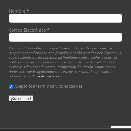
Nombre
*
Correo Electrónico
*
Vagamundos te informa de que los datos de carácter personal que nos
proporciones rellenando este formulario serán tratados por Vagadamia,
como responsable de esta web. La finalidad es para enviarte nuestras
publicaciones/promociones como suscriptor de nuestra web. Podrás
ejercer tus derechos de acceso, rectificación, limitación y suprimir los
datos en carlos@vagamundos.net. Puedes consultar la información
adicional en
política de privacidad.
Acepto los términos y condiciones