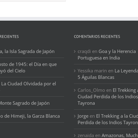
RECIENTES
COMENTARIOS RECIENTES
, la Isla Sagrada de Japón
craqdi
en
Goa y la Herencia
Portuguesa en India
osto de 1945: el Día en que
ayó del Cielo
Yessika marin
en
La Leyenda
5 Águilas Blancas
 La Ciudad Olvidada por el
o
Carlos_Olmo
en
El Trekking 
Ciudad Perdida de los Indios
 Monte Sagrado de Japón
Tayrona
llo de Himeji, la Garza Blanca
Jorge
en
El Trekking a la Ciu
Perdida de los Indios Tayro
zenaida
en
Amazonas, Much