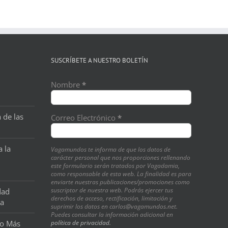
SUSCRÍBETE A NUESTRO BOLETÍN
Nombre
*
 de las
Correo Electrónico
*
a la
Vagamundos te informa de que los datos de
carácter personal que nos proporciones rellenando
este formulario serán tratados por Vagadamia,
como responsable de esta web. La finalidad es para
enviarte nuestras publicaciones/promociones como
suscriptor de nuestra web. Podrás ejercer tus
dad
derechos de acceso, rectificación, limitación y
na
suprimir los datos en carlos@vagamundos.net.
Puedes consultar la información adicional en
o Más
política de privacidad.