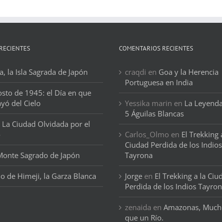
RECIENTES
COMENTARIOS RECIENTES
, la Isla Sagrada de Japón
craqdi
en
Goa y la Herencia
Portuguesa en India
osto de 1945: el Día en que
ayó del Cielo
Yessika marin
en
La Leyenda
5 Águilas Blancas
 La Ciudad Olvidada por el
o
Carlos_Olmo
en
El Trekking 
Ciudad Perdida de los Indios
 Monte Sagrado de Japón
Tayrona
llo de Himeji, la Garza Blanca
Jorge
en
El Trekking a la Ciu
Perdida de los Indios Tayro
zenaida
en
Amazonas, Much
que un Río.