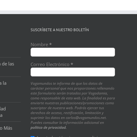
SUSCRÍBETE A NUESTRO BOLETÍN
Nombre
*
 de las
Correo Electrónico
*
a la
Vagamundos te informa de que los datos de
carácter personal que nos proporciones rellenando
este formulario serán tratados por Vagadamia,
como responsable de esta web. La finalidad es para
enviarte nuestras publicaciones/promociones como
suscriptor de nuestra web. Podrás ejercer tus
dad
derechos de acceso, rectificación, limitación y
na
suprimir los datos en carlos@vagamundos.net.
Puedes consultar la información adicional en
o Más
política de privacidad.