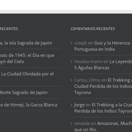
RECIENTES
COMENTARIOS RECIENTES
, la Isla Sagrada de Japón
craqdi
en
Goa y la Herencia
Portuguesa en India
osto de 1945: el Día en que
ayó del Cielo
Yessika marin
en
La Leyenda
5 Águilas Blancas
 La Ciudad Olvidada por el
o
Carlos_Olmo
en
El Trekking 
Ciudad Perdida de los Indios
 Monte Sagrado de Japón
Tayrona
llo de Himeji, la Garza Blanca
Jorge
en
El Trekking a la Ciu
Perdida de los Indios Tayro
zenaida
en
Amazonas, Much
que un Río.