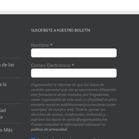
SUSCRÍBETE A NUESTRO BOLETÍN
Nombre
*
 de las
Correo Electrónico
*
a la
Vagamundos te informa de que los datos de
carácter personal que nos proporciones rellenando
este formulario serán tratados por Vagadamia,
como responsable de esta web. La finalidad es para
enviarte nuestras publicaciones/promociones como
suscriptor de nuestra web. Podrás ejercer tus
dad
derechos de acceso, rectificación, limitación y
na
suprimir los datos en carlos@vagamundos.net.
Puedes consultar la información adicional en
o Más
política de privacidad.