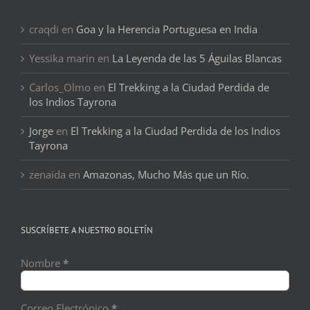
craqdi
en
Goa y la Herencia Portuguesa en India
Yessika marin
en
La Leyenda de las 5 Águilas Blancas
Carlos_Olmo
en
El Trekking a la Ciudad Perdida de
los Indios Tayrona
Jorge
en
El Trekking a la Ciudad Perdida de los Indios
Tayrona
zenaida
en
Amazonas, Mucho Más que un Río.
SUSCRÍBETE A NUESTRO BOLETÍN
Nombre
*
Correo Electrónico
*