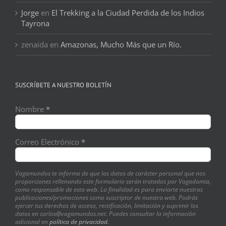
Jorge
en
El Trekking a la Ciudad Perdida de los Indios
Tayrona
zenaida
en
Amazonas, Mucho Más que un Río.
SUSCRÍBETE A NUESTRO BOLETÍN
Nombre
*
Correo Electrónico
*
Vagamundos te informa de que los datos de carácter personal que nos
proporciones rellenando este formulario serán tratados por Vagadamia,
como responsable de esta web. La finalidad es para enviarte nuestras
publicaciones/promociones como suscriptor de nuestra web. Podrás
ejercer tus derechos de acceso, rectificación, limitación y suprimir los
datos en carlos@vagamundos.net. Puedes consultar la información
adicional en
política de privacidad.