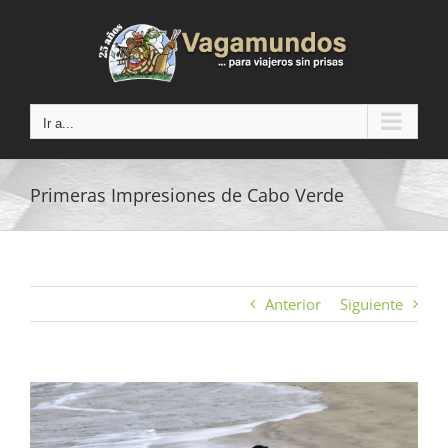
Saltar
al
contenido
Ir a...
Primeras Impresiones de Cabo Verde
Anterior
Siguiente
Ver
imagen
más