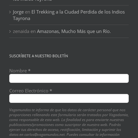
Jorge
en
El Trekking a la Ciudad Perdida de los Indios
Tayrona
zenaida
en
Amazonas, Mucho Más que un Río.
SUSCRÍBETE A NUESTRO BOLETÍN
Nombre
*
Correo Electrónico
*
Vagamundos te informa de que los datos de carácter personal que nos
proporciones rellenando este formulario serán tratados por Vagadamia,
como responsable de esta web. La finalidad es para enviarte nuestras
publicaciones/promociones como suscriptor de nuestra web. Podrás
ejercer tus derechos de acceso, rectificación, limitación y suprimir los
datos en carlos@vagamundos.net. Puedes consultar la información