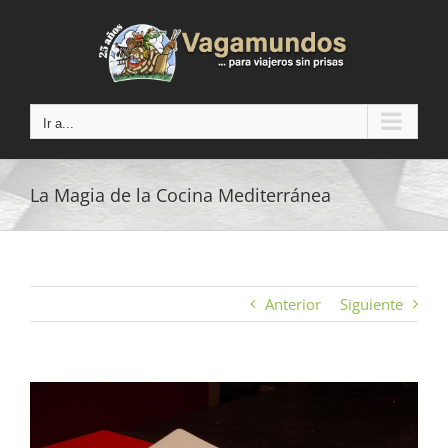
Saltar
al
contenido
Ir a...
La Magia de la Cocina Mediterránea
Anterior
Siguiente
Ver
imagen
más