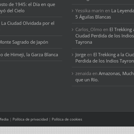
osto de 1945: el Día en que
ayó del Cielo
Yessika marin
en
La Leyenda
5 Águilas Blancas
 La Ciudad Olvidada por el
o
Carlos_Olmo
en
El Trekking 
Ciudad Perdida de los Indios
 Monte Sagrado de Japón
Tayrona
llo de Himeji, la Garza Blanca
Jorge
en
El Trekking a la Ciu
Perdida de los Indios Tayro
zenaida
en
Amazonas, Much
que un Río.
Media
|
Política de privacidad
|
Política de cookies