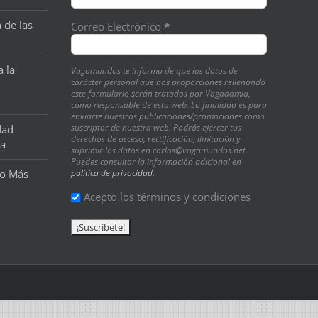
 de las
Correo Electrónico
*
a la
Vagamundos te informa de que los datos de
carácter personal que nos proporciones rellenando
este formulario serán tratados por Vagadamia,
como responsable de esta web. La finalidad es para
enviarte nuestras publicaciones/promociones como
suscriptor de nuestra web. Podrás ejercer tus
dad
derechos de acceso, rectificación, limitación y
na
suprimir los datos en carlos@vagamundos.net.
Puedes consultar la información adicional en
o Más
política de privacidad.
Acepto los términos y condiciones