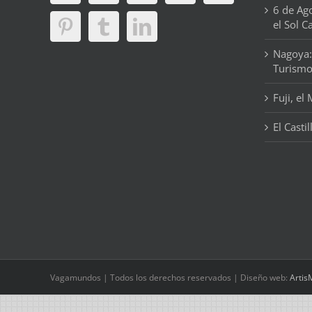
6 de Ag
el Sol C
Nagoya:
Turism
Fuji, el
El Casti
Vagamundos | Todos los derechos reservados | Diseño web:
Artis