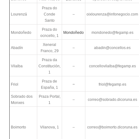
Praza do
Lourenzá
Conde
–
oixlourenza@infonegocio.com
Santo
Praza do
Mondoñedo
Mondoñedo
mondonedo@fegamp.es
ocncello, 1
Xeneral
Abadín
–
abadin@concellos.es
Franco, 29
Praza da
Vilalba
Constitución,
–
concellovilalba@fegamp.es
1
Praza de
–
Friol
friol@fegamp.es
España, 1
Sobrado dos
Praza Portal,
–
correo@sobrado.dicoruna.es
Monxes
1
Boimorto
Vilanova, 1
–
correo@boimorto.dicoruna.es