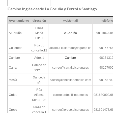
Camino Inglés desde La Coruña y Ferrol a Santiago
Ayuntamiento
dirección
web/email
teléfono
Plaza
A Coruña
María
A Coruña
981184200
Pita,1
Rúa do
Culleredo
alcaldia.culleredo@fegamp.es
9816776
concello,12
Cambre
Adro, 1
Cambre
9816131
Campo da
Carral
correo@carral.dicoruna.es
9816700
feira, 1
Xanceda
Mesía
sacce@concellodemesia.com
9816870
s/n
Rúa
Ordes
Alfonso
correo.ordes@fegamp.es
981680002/6
Senra,108
Plaza do
Oroso
correo@oroso.dicoruna.es
981691478/6
concello,1