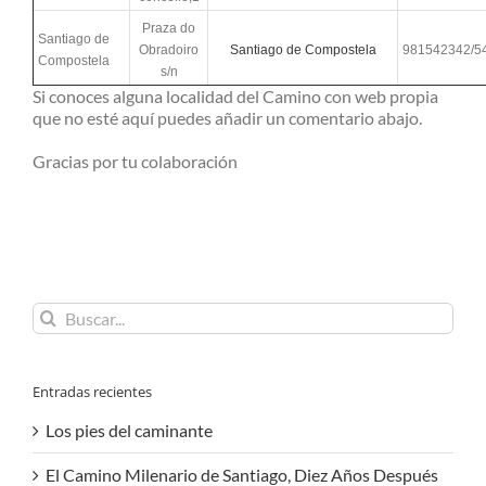
Praza do
Santiago de
Obradoiro
Santiago de Compostela
981542342/5
Compostela
s/n
Si conoces alguna localidad del Camino con web propia
que no esté aquí puedes añadir un comentario abajo.
Gracias por tu colaboración
Buscar:
Entradas recientes
Los pies del caminante
El Camino Milenario de Santiago, Diez Años Después