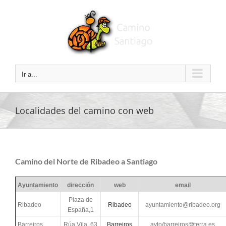
Saltar
al
contenido
Ir a...
Localidades del camino con web
Camino del Norte de Ribadeo a Santiago
Ayuntamiento
dirección
web
email
Plaza de
Ribadeo
Ribadeo
ayuntamiento@ribadeo.org
España,1
Barreiros
Rúa Vila, 63
Barreiros
ayto/barreiros@terra.es